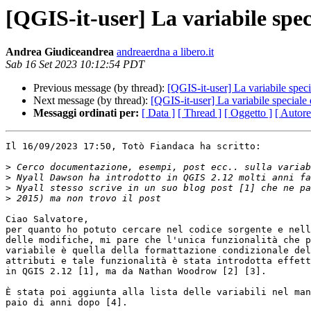
[QGIS-it-user] La variabile sp
Andrea Giudiceandrea
andreaerdna a libero.it
Sab 16 Set 2023 10:12:54 PDT
Previous message (by thread):
[QGIS-it-user] La variabile spe
Next message (by thread):
[QGIS-it-user] La variabile special
Messaggi ordinati per:
[ Data ]
[ Thread ]
[ Oggetto ]
[ Autore
Il 16/09/2023 17:50, Totò Fiandaca ha scritto:

>
>
>
>
Ciao Salvatore,

per quanto ho potuto cercare nel codice sorgente e nell
delle modifiche, mi pare che l'unica funzionalità che p
variabile è quella della formattazione condizionale del
attributi e tale funzionalità è stata introdotta effett
in QGIS 2.12 [1], ma da Nathan Woodrow [2] [3].

È stata poi aggiunta alla lista delle variabili nel man
paio di anni dopo [4].
