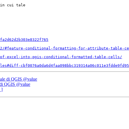
in cui tale 

fa2d62d2b303e8322f765
2/#feature-conditional-formatting-for-attribute-table-ce
of-excel-into-qgis-conditional-formatted-table-cells/
les#diff-cbf0076a0da6d4faa098bbc319314a06c011e3fdde9fd95
ciale di QGIS @value
e di QGIS @value
 ]