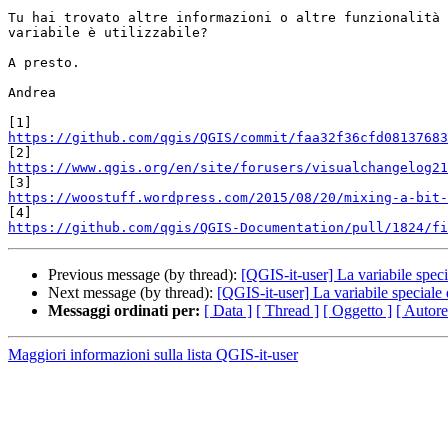
Tu hai trovato altre informazioni o altre funzionalità 
variabile è utilizzabile?

A presto.

Andrea

https://github.com/qgis/QGIS/commit/faa32f36cfd08137683
https://www.qgis.org/en/site/forusers/visualchangelog21
https://woostuff.wordpress.com/2015/08/20/mixing-a-bit-
https://github.com/qgis/QGIS-Documentation/pull/1824/fi
Previous message (by thread):
[QGIS-it-user] La variabile spe
Next message (by thread):
[QGIS-it-user] La variabile special
Messaggi ordinati per:
[ Data ]
[ Thread ]
[ Oggetto ]
[ Autore
Maggiori informazioni sulla lista QGIS-it-user