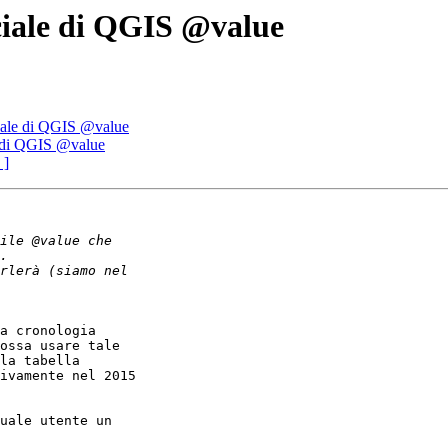
eciale di QGIS @value
ciale di QGIS @value
e di QGIS @value
 ]
a cronologia 

ossa usare tale 

la tabella 

ivamente nel 2015 

uale utente un 
