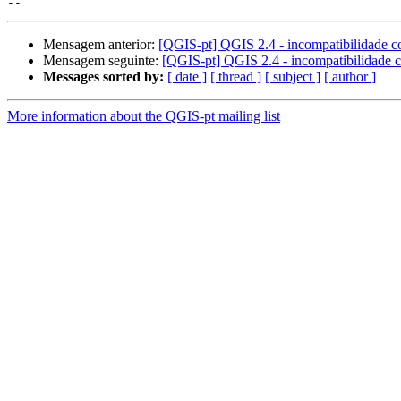
Mensagem anterior:
[QGIS-pt] QGIS 2.4 - incompatibilidade com
Mensagem seguinte:
[QGIS-pt] QGIS 2.4 - incompatibilidade co
Messages sorted by:
[ date ]
[ thread ]
[ subject ]
[ author ]
More information about the QGIS-pt mailing list