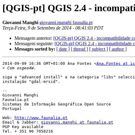
[QGIS-pt] QGIS 2.4 - incompatib
Giovanni Manghi
giovanni.manghi faunalia.pt
Terça-Feira, 9 de Setembro de 2014 - 08:41:03 PDT
Mensagem anterior:
[QGIS-pt] QGIS 2.4 - incompatibilidade com
Mensagem seguinte:
[QGIS-pt] QGIS 2.4 - incompatibilidade co
Messages sorted by:
[ date ]
[ thread ]
[ subject ]
[ author ]
2014-09-09 16:36 GMT+01:00 Ana Fontes <
Ana.Fontes at ic
>
siga a "advanced install" e na categoria "libs" selecci
instalação "gdal-mrsid".

-- 

Giovanni Manghi

Faunalia.pt

Sistemas de Informação Geográfica Open Source

Portugal

Web: 
http://www.faunalia.pt
Email & Jabber: 
giovanni.manghi at faunalia.pt
PGP Key available

Tel. + 351 96 7058216
