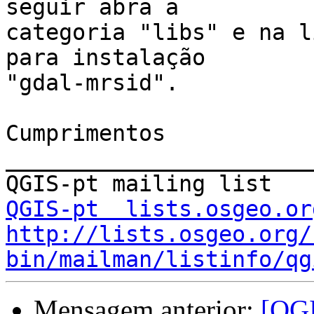
seguir abra a

categoria "libs" e na l
para instalação

"gdal-mrsid".

Cumprimentos

_______________________
QGIS-pt  lists.osgeo.or
http://lists.osgeo.org/
bin/mailman/listinfo/qg
Mensagem anterior:
[QGI