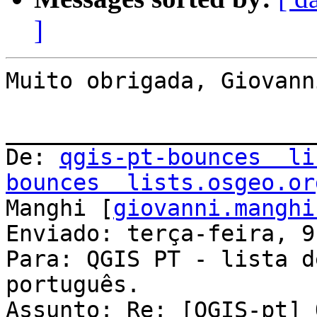
]
Muito obrigada, Giovann
_______________________
De: 
qgis-pt-bounces  li
bounces  lists.osgeo.or
Manghi [
giovanni.manghi
Enviado: terça-feira, 9
Para: QGIS PT - lista d
português.

Assunto: Re: [QGIS-pt] 