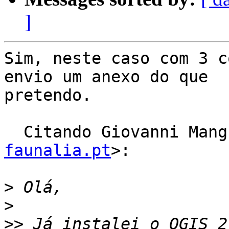
]
Sim, neste caso com 3 c
envio um anexo do que

pretendo.

  Citando Giovanni Man
faunalia.pt
>:

>
>
>>
 Já instalei o QGIS 2