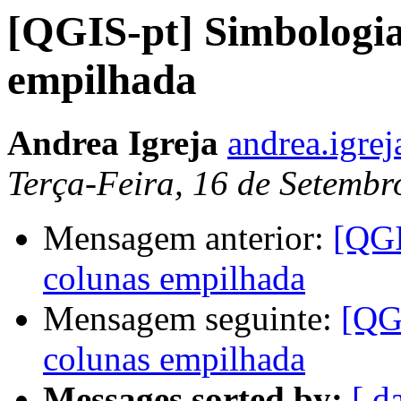
[QGIS-pt] Simbologia
empilhada
Andrea Igreja
andrea.igrej
Terça-Feira, 16 de Setemb
Mensagem anterior:
[QGI
colunas empilhada
Mensagem seguinte:
[QG
colunas empilhada
Messages sorted by:
[ d