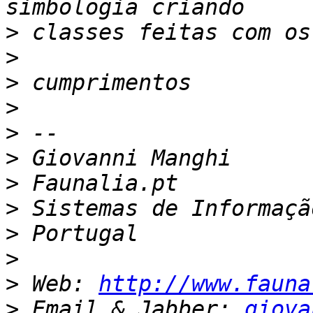
>
>
>
>
>
>
>
>
>
>
>
 Web: 
http://www.fauna
>
 Email & Jabber: 
giova