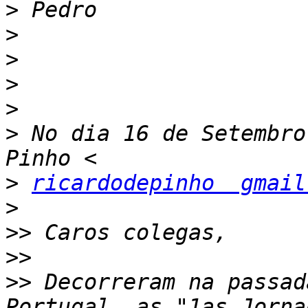
>
>
>
>
>
>
 No dia 16 de Setembro
>
ricardodepinho  gmail
>
>>
>>
>>
 Decorreram na passad