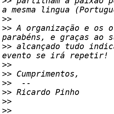
>>
 partilham a paixão p
>>
>>
 A organização e os o
>>
 alcançado tudo indic
>>
>>
>>
>>
>>
>>