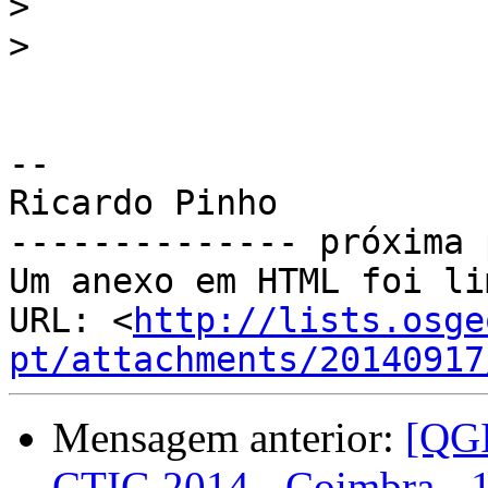
>
>
-- 

Ricardo Pinho

-------------- próxima 
Um anexo em HTML foi li
URL: <
http://lists.osge
pt/attachments/20140917
Mensagem anterior:
[QGI
CTIG 2014 - Coimbra - 