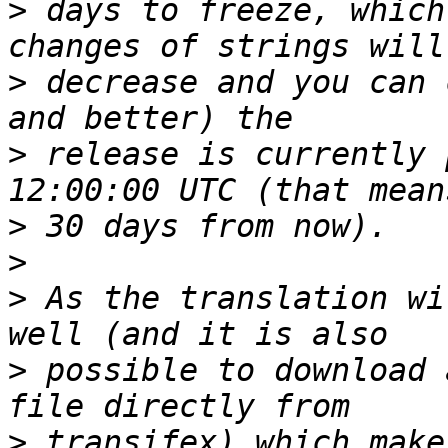
>
 days to freeze, which
>
 decrease and you can 
>
 release is currently 
>
>
>
 As the translation wi
>
 possible to download 
>
 transifex) which make