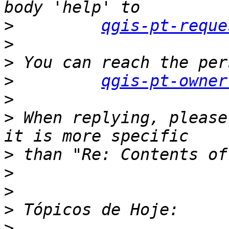
>
qgis-pt-reque
>
>
>
qgis-pt-owner
>
>
 When replying, please
>
>
>
>
>