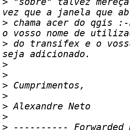
>
 "sobre" talvez mereça
>
 chama acer do qgis :-
>
 do transifex e o voss
>
>
>
>
>
>
>