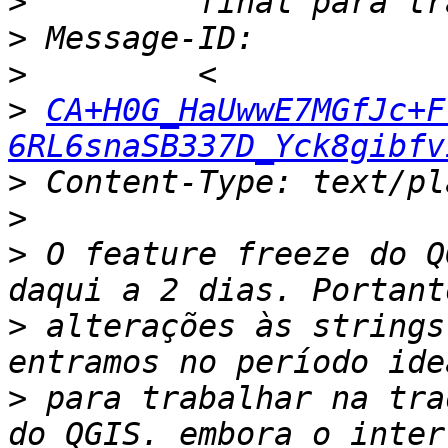
>
>
>
>
CA+H0G_HaUwwE7MGfJc+F
6RL6snaSB337D_Yck8gibfv
>
>
>
 O feature freeze do Q
>
 alterações às strings
>
 para trabalhar na tra