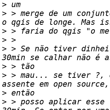
>
>
 > merge de um conjunt
>
>
>
 > Se não tiver dinhei
>
>
 > mau... se tiver ?, 
>
>
 > posso aplicar esse 