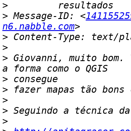
>
>
 Message-ID: <
14115525
n6.nabble.com
>
>
>
 Giovanni, muito bom. 
>
>
>
>
>