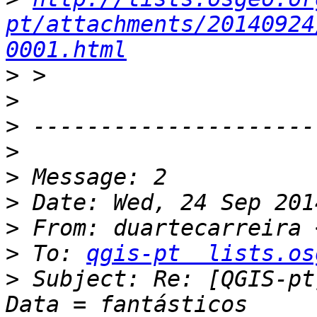
pt/attachments/20140924
0001.html
>
>
>
>
>
>
>
 From: duartecarreira 
>
 To: 
qgis-pt  lists.os
>
 Subject: Re: [QGIS-pt