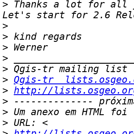
>
 Thanks a lot for all 
>
>
>
>
>
>
Qgis-tr  lists.osgeo.
>
http://lists.osgeo.or
>
>
>
>
http://lists.osgeo.or