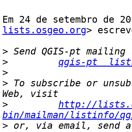
Em 24 de setembro de 20
lists.osgeo.org
> escrev
>
>
qgis-pt  list
>
>
 To subscribe or unsub
>
http://lists.
bin/mailman/listinfo/qg
>
 or, via email, send a