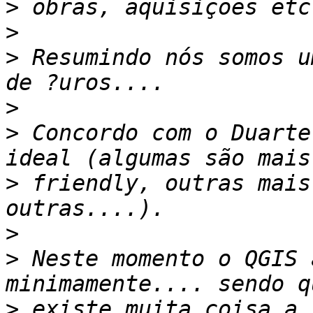
>
>
>
 Resumindo nós somos u
>
>
 Concordo com o Duarte
>
 friendly, outras mais
>
>
 Neste momento o QGIS 
>
 existe muita coisa a 