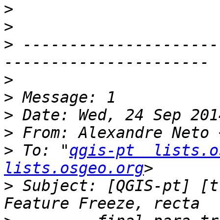
>
>
>
 ---------------------
>
>
>
>
 From: Alexandre Neto 
>
 To: "
qgis-pt  lists.o
lists.osgeo.org
>
 Subject: [QGIS-pt] [t