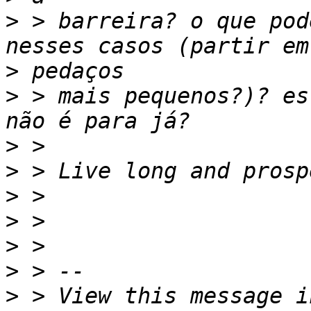
>
 > barreira? o que pod
>
>
 > mais pequenos?)? es
>
>
>
>
>
>
>