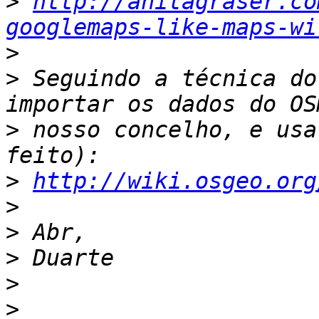
>
http://anitagraser.co
googlemaps-like-maps-wi
>
>
 Seguindo a técnica do
>
 nosso concelho, e usa
>
http://wiki.osgeo.org
>
>
>
>
>