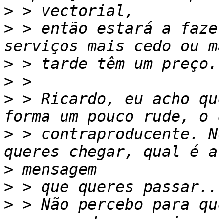
>
>
 > então estará a faze
>
>
>
 > Ricardo, eu acho qu
>
 > contraproducente. N
>
>
>
 > Não percebo para qu