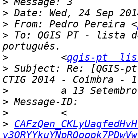
>
>
>
 From: Pedro Pereira <
>
 To: QGIS PT - lista d
>
         <
qgis-pt  lis
>
 Subject: Re: [QGIS-pt
>
>
>
>
CAFzQen_CKLyUagfedHvH
v3QRYYkuYNpROoppk7PDwVw