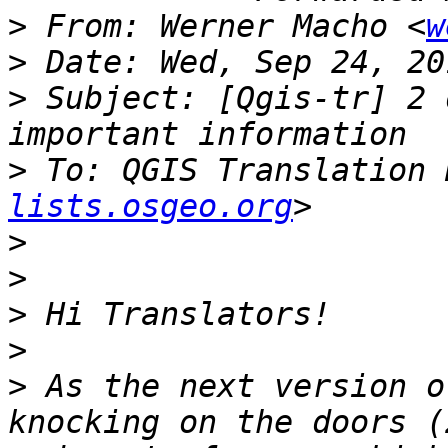
>
 From: Werner Macho <
w
>
>
 Subject: [Qgis-tr] 2 
>
 To: QGIS Translation 
lists.osgeo.org
>
>
>
>
>
 As the next version o