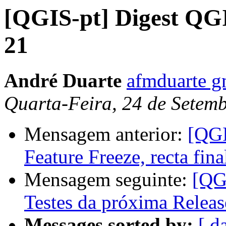
[QGIS-pt] Digest QGI
21
André Duarte
afmduarte g
Quarta-Feira, 24 de Setem
Mensagem anterior:
[QGI
Feature Freeze, recta fina
Mensagem seguinte:
[QGI
Testes da próxima Relea
Messages sorted by:
[ d