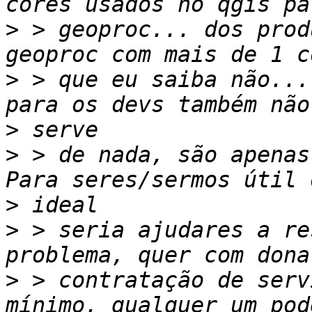
>
 > geoproc... dos prod
>
 > que eu saiba não...
>
>
 > de nada, são apenas
>
>
 > seria ajudares a re
>
 > contratação de serv