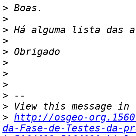
>
>
>
>
>
>
>
>
>
>
>
http://osgeo-org.1560
da-Fase-de-Testes-da-pr