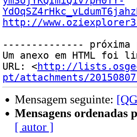
ymSUjYKQImiQ1v7pH0TY-
YdOqSZ4rHkc_vLdumT6jahz
http://www.oziexplorer3
-------------- próxima 
Um anexo em HTML foi li
URL: <
http://lists.osge
pt/attachments/20150807
Mensagem seguinte:
[QG
Mensagens ordenadas p
[ autor ]