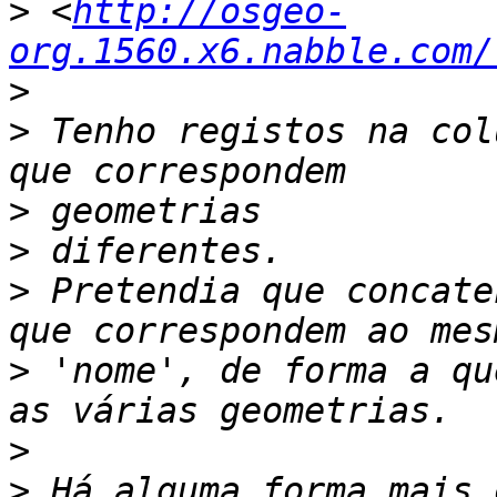
>
 <
http://osgeo-
org.1560.x6.nabble.com/
>
>
 Tenho registos na col
>
>
>
 Pretendia que concate
>
 'nome', de forma a qu
>
>
 Há alguma forma mais 