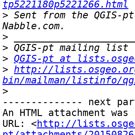
tp5221180p5221266.html
>
 Sent from the QGIS-pt
>
>
>
QGIS-pt at lists.osge
>
http://lists.osgeo.or
bin/mailman/listinfo/qg
>
-------------- next par
An HTML attachment was 
URL: <
http://lists.osge
pt/attachments/20150826