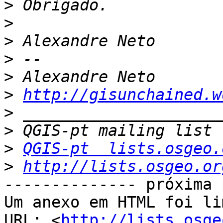
>
>
>
>
>
>
http://gisunchained.w
>
>
>
QGIS-pt  lists.osgeo.
>
http://lists.osgeo.or
-------------- próxima 
Um anexo em HTML foi li
URL: <
http://lists.osge