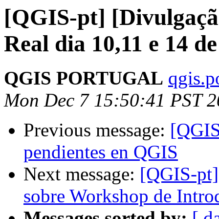
[QGIS-pt] [Divulgaç
Real dia 10,11 e 14 d
QGIS PORTUGAL
qgis.p
Mon Dec 7 15:50:41 PST 2
Previous message:
[QGIS
pendientes en QGIS
Next message:
[QGIS-pt]
sobre Workshop de Intro
Messages sorted by:
[ d