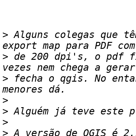
>
 Alguns colegas que tê
>
 de 200 dpi's, o pdf f
>
 fecha o qgis. No enta
>
>
>
>
 A versão de QGIS é 2.