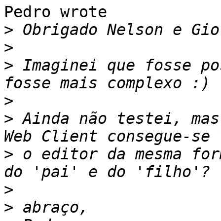
Pedro wrote

>
>
>
 Imaginei que fosse po
>
>
 Ainda não testei, mas
>
 o editor da mesma for
>
>