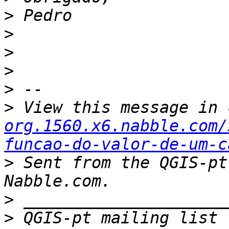
>
>
>
>
>
>
 View this message in 
org.1560.x6.nabble.com/
funcao-do-valor-de-um-c
>
 Sent from the QGIS-pt
>
>