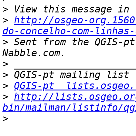
>
>
http://osgeo-org.1560
do-concelho-com-linhas-
>
 Sent from the QGIS-pt
>
>
>
QGIS-pt  lists.osgeo.
>
http://lists.osgeo.or
bin/mailman/listinfo/qg
>