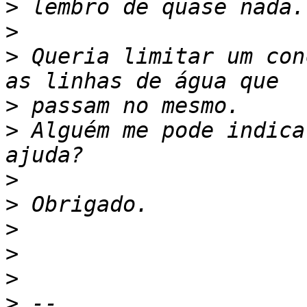
>
>
>
 Queria limitar um con
>
>
 Alguém me pode indica
>
>
>
>
>
>