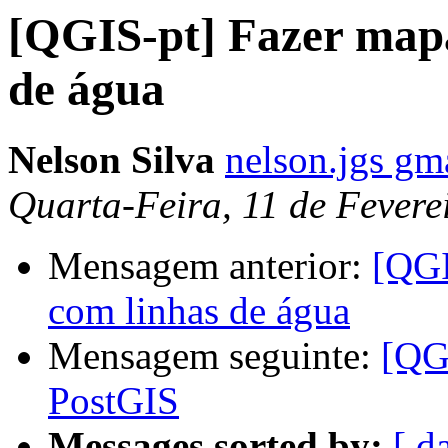
[QGIS-pt] Fazer mapa
de água
Nelson Silva
nelson.jgs gm
Quarta-Feira, 11 de Fevere
Mensagem anterior:
[QGI
com linhas de água
Mensagem seguinte:
[QG
PostGIS
Messages sorted by:
[ d