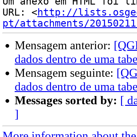
Um anexo em HTML foi li
URL: <
http://lists.osge
pt/attachments/20150211
Mensagem anterior:
[QGI
dados dentro de uma tabe
Mensagem seguinte:
[QG
dados dentro de uma tabe
Messages sorted by:
[ d
]
More information about the