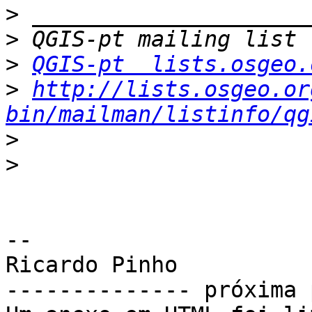
>
>
>
QGIS-pt  lists.osgeo.
>
http://lists.osgeo.or
bin/mailman/listinfo/qg
>
>
-- 

Ricardo Pinho

-------------- próxima 