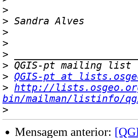
>
>
>
>
>
>
>
QGIS-pt at lists.osge
>
http://lists.osgeo.or
bin/mailman/listinfo/qg
>
Mensagem anterior:
[QGI