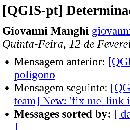
[QGIS-pt] Determinaç
Giovanni Manghi
giovann
Quinta-Feira, 12 de Fevere
Mensagem anterior:
[QGI
polígono
Mensagem seguinte:
[QG
team] New: 'fix me' link 
Messages sorted by:
[ d
]