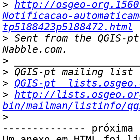
>
http://osgeo-org.1560
Notificacao-automaticam
tp5188423p5188472.html
>
 Sent from the QGIS-pt
>
>
>
QGIS-pt  lists.osgeo.
>
http://lists.osgeo.or
bin/mailman/listinfo/qg
>
-------------- próxima 
Um anexo em HTML foi li