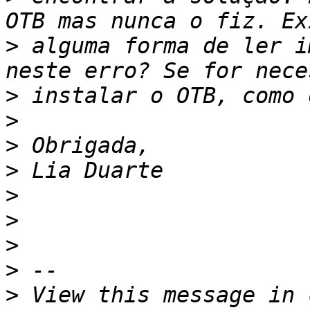
>
 alguma forma de ler i
>
>
>
>
>
>
>
>
>