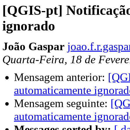
[QGIS-pt] Notificaçã
ignorado
João Gaspar
joao.f.r.gasp
Quarta-Feira, 18 de Fevere
Mensagem anterior:
[QGI
automaticamente ignorad
Mensagem seguinte:
[QGI
automaticamente ignorad
Messages sorted by:
[ d