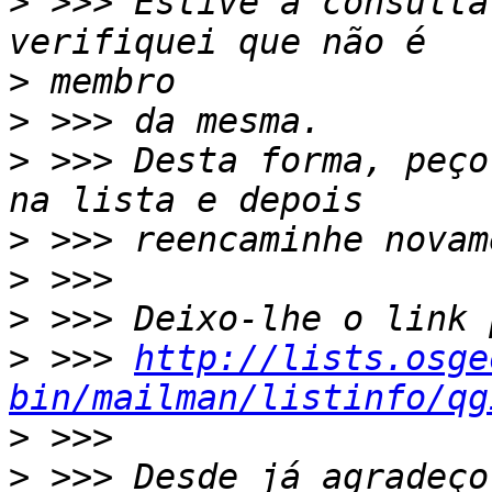
>
 >>> Estive a consulta
>
>
>
 >>> Desta forma, peço
>
>
>
>
 >>> 
http://lists.osge
bin/mailman/listinfo/qg
>
>
 >>> Desde já agradeço