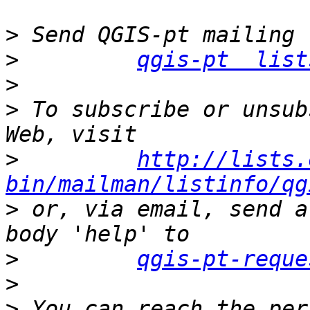
>
>
qgis-pt  list
>
>
 To subscribe or unsub
>
http://lists.
bin/mailman/listinfo/qg
>
 or, via email, send a
>
qgis-pt-reque
>
>