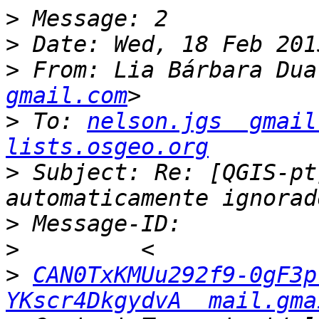
>
>
>
 From: Lia Bárbara Dua
gmail.com
>
 To: 
nelson.jgs  gmail
lists.osgeo.org
>
 Subject: Re: [QGIS-pt
>
>
>
CAN0TxKMUu292f9-0gF3p
YKscr4DkgydvA  mail.gma