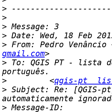
>
>
>
>
>
 From: Pedro Venâncio 
gmail.com
>
 To: QGIS PT - lista d
>
         <
qgis-pt  lis
>
 Subject: Re: [QGIS-pt
>