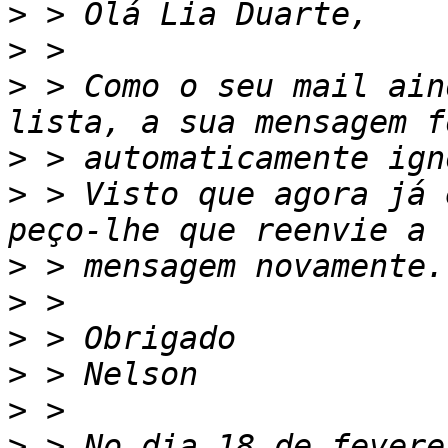
>
>
>
 > Como o seu mail ain
>
>
 > Visto que agora já 
>
>
>
>
>
>
 > No dia 18 de fevere