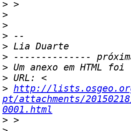
>
>
>
>
>
>
>
>
>
http://lists.osgeo.or
pt/attachments/20150218
0001.html
>
>