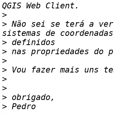
>
>
 Não sei se terá a ver
>
>
>
>
>
>
>
>