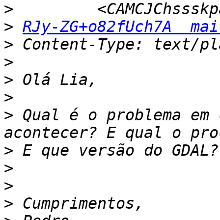
>
>
RJy-ZG+o82fUch7A  mai
>
>
>
>
>
 Qual é o problema em 
>
>
>
>