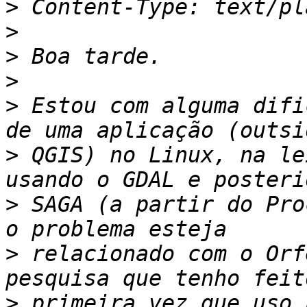
>
>
>
>
>
 Estou com alguma difi
>
 QGIS) no Linux, na le
>
 SAGA (a partir do Pro
>
 relacionado com o Orf
>
 primeira vez que uso 