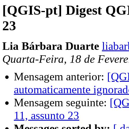
[QGIS-pt] Digest QGI
23
Lia Bárbara Duarte
liaba
Quarta-Feira, 18 de Fevere
Mensagem anterior:
[QGI
automaticamente ignorad
Mensagem seguinte:
[QG
11, assunto 23
Messages sorted by:
[ d