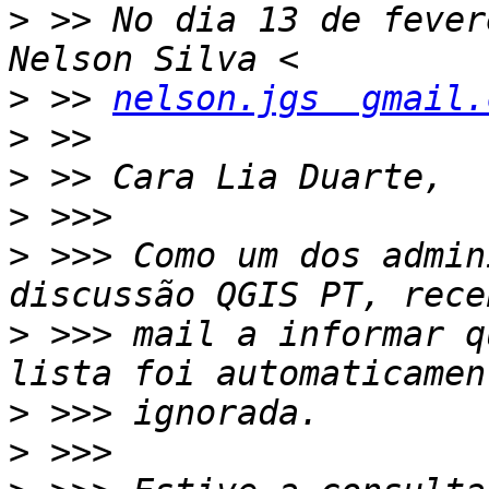
>
 >> No dia 13 de fever
>
 >> 
nelson.jgs  gmail.
>
>
>
>
 >>> Como um dos admin
>
 >>> mail a informar q
>
>