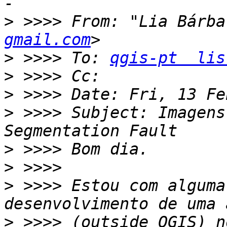
>
 >>>> From: "Lia Bárba
gmail.com
>
 >>>> To: 
qgis-pt  lis
>
>
>
 >>>> Subject: Imagens
>
>
>
 >>>> Estou com alguma
>
 >>>> (outside QGIS) n