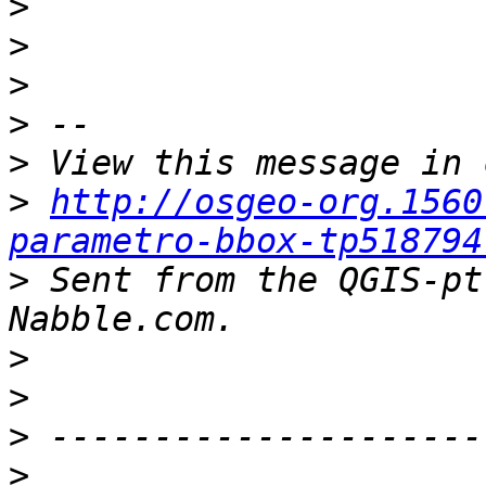
>
>
>
>
>
>
http://osgeo-org.1560
parametro-bbox-tp518794
>
 Sent from the QGIS-pt
>
>
>
>