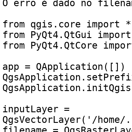
O erro é dado no filenam
from qgis.core import *

from PyQt4.QtGui import
from PyQt4.QtCore impor
app = QApplication([])

QgsApplication.setPrefi
QgsApplication.initQgis(
inputLayer = 
QgsVectorLayer('/home/.
filename = QgsRasterLay