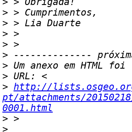
>
>
>
>
>
>
>
>
>
http://lists.osgeo.or
pt/attachments/20150218
0001.html
>
>