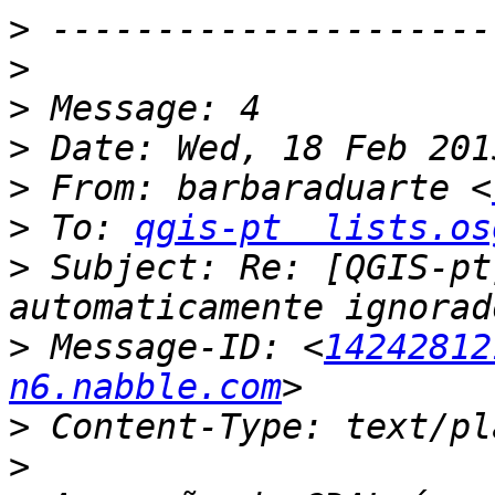
>
>
>
>
>
 From: barbaraduarte <
>
 To: 
qgis-pt  lists.os
>
 Subject: Re: [QGIS-pt
>
 Message-ID: <
14242812
n6.nabble.com
>
>