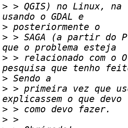
>
 > QGIS) no Linux, na 
>
>
 > SAGA (a partir do P
>
 > relacionado com o O
>
>
 > primeira vez que us
>
>