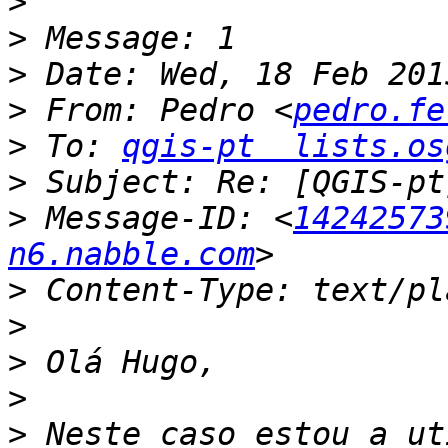
>
>
>
>
 From: Pedro <
pedro.fe
>
 To: 
qgis-pt  lists.os
>
>
 Message-ID: <
14242573
n6.nabble.com
>
>
>
>
>
 Neste caso estou a ut