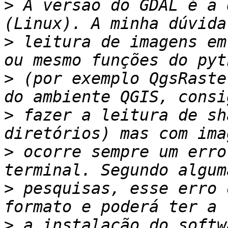
>
 A versão do GDAL é a 
>
 leitura de imagens em
>
 (por exemplo QgsRaste
>
 fazer a leitura de sh
>
 ocorre sempre um erro
>
 pesquisas, esse erro 
>
 a instalação do softw