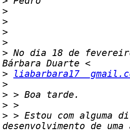
>
>
>
>
>
>
 No dia 18 de fevereir
>
liabarbara17  gmail.c
>
>
>
>
 > Estou com alguma di