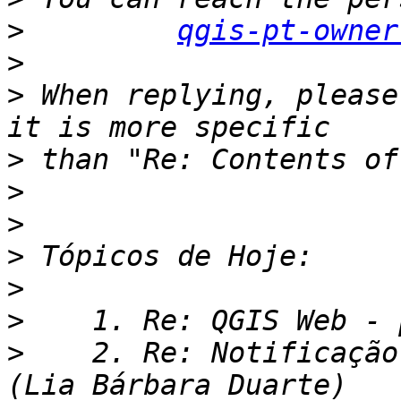
>
qgis-pt-owner
>
>
 When replying, please
>
>
>
>
>
>
>
    2. Re: Notificação