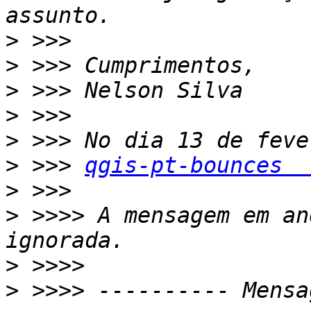
>
>
>
>
>
>
 >>> 
qgis-pt-bounces  
>
>
 >>>> A mensagem em an
>
>
 >>>> ---------- Mensa