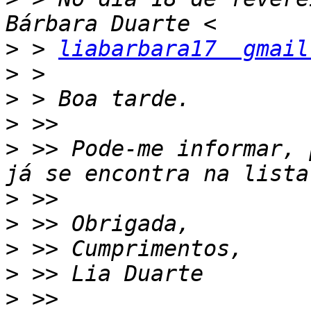
>
 > 
liabarbara17  gmail
>
>
>
>
 >> Pode-me informar, 
>
>
>
>
>