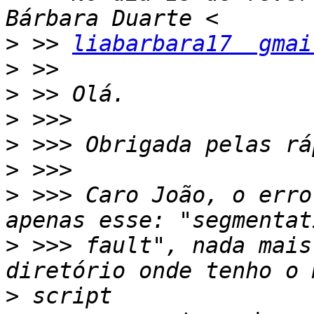
>
 >> 
liabarbara17  gmai
>
>
>
>
>
>
 >>> Caro João, o erro
>
 >>> fault", nada mais
>