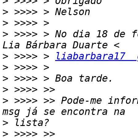
>
>
>
>
 >>>> > No dia 18 de f
>
 >>>> > 
liabarbara17  
>
>
>
>
 >>>> >> Pode-me infor
>
>