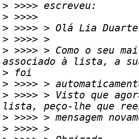
>
>
>
>
>
 >>>> > Como o seu mai
>
>
>
 >>>> > Visto que agor
>
>