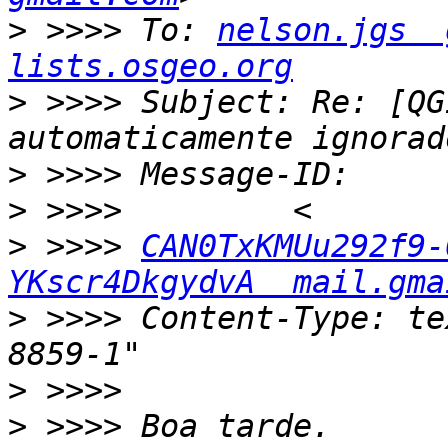
>
 >>>> To: 
nelson.jgs  
lists.osgeo.org
>
 >>>> Subject: Re: [QG
>
>
>
 >>>> 
CAN0TxKMUu292f9-
YKscr4DkgydvA  mail.gma
>
 >>>> Content-Type: te
>
>