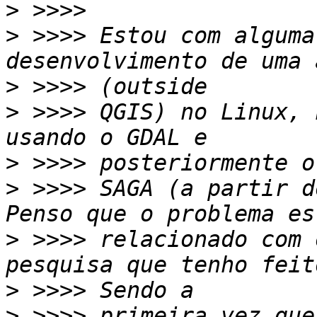
>
>
 >>>> Estou com alguma
>
>
 >>>> QGIS) no Linux, 
>
>
 >>>> SAGA (a partir d
>
 >>>> relacionado com 
>
>
 >>>> primeira vez que