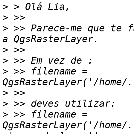
>
>
>
 >> Parece-me que te f
>
>
>
 >> filename = 
>
>
>
 >> filename = 
QgsRasterLayer('/home/.