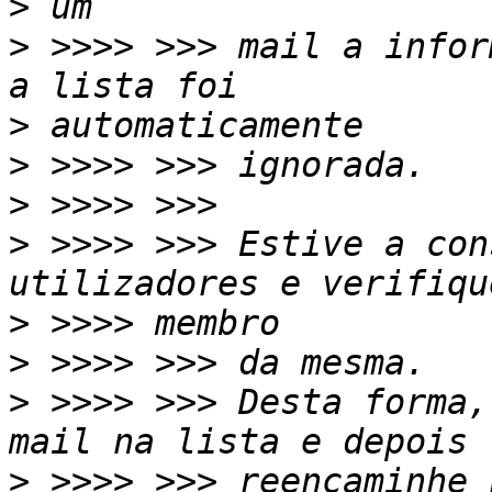
>
>
 >>>> >>> mail a infor
>
>
>
>
 >>>> >>> Estive a con
>
>
>
 >>>> >>> Desta forma,
>