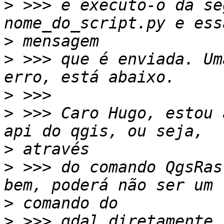
>
 >>> e executo-o da se
>
>
 >>> que é enviada. Um
>
>
 >>> Caro Hugo, estou 
>
>
 >>> do comando QgsRas
>
>
 >>> gdal diretamente.