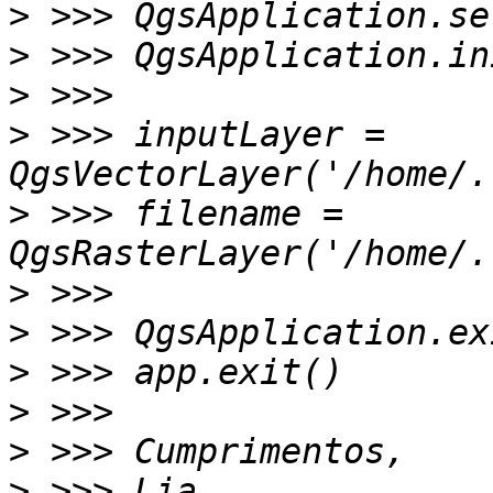
>
>
>
>
 >>> inputLayer = 
>
 >>> filename = 
>
>
>
>
>
>