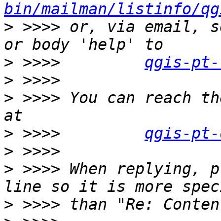
bin/mailman/listinfo/qg
>
 >>>> or, via email, s
>
 >>>>         
qgis-pt-
>
>
 >>>> You can reach th
>
 >>>>         
qgis-pt-
>
>
 >>>> When replying, p
>