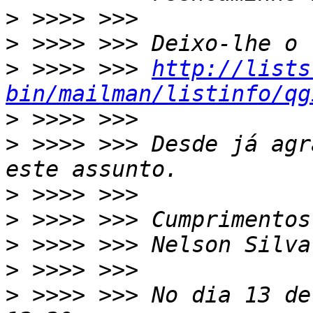
>
>
>
 >>>> >>> 
http://lists
bin/mailman/listinfo/qg
>
>
 >>>> >>> Desde já agr
>
>
>
>
>
 >>>> >>> No dia 13 de