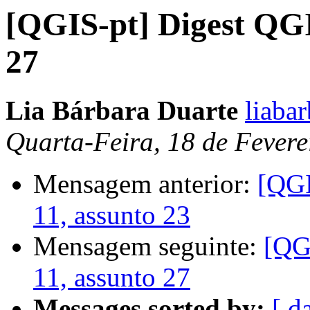
[QGIS-pt] Digest QGI
27
Lia Bárbara Duarte
liaba
Quarta-Feira, 18 de Fevere
Mensagem anterior:
[QGI
11, assunto 23
Mensagem seguinte:
[QG
11, assunto 27
Messages sorted by:
[ d