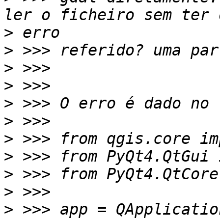
>
>
>
>
>
>
>
>
>
>
>