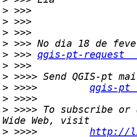
>
>
>
>
>
 >>> 
qgis-pt-request  
>
>
>
 >>>>         
qgis-pt 
>
>
 >>>> To subscribe or 
>
 >>>>         
http://l