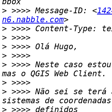
>
 >>>> Message-ID: <
142
n6.nabble.com
>
>
>
>
>
 >>>> Neste caso estou
>
>
 >>>> Não sei se terá 
>