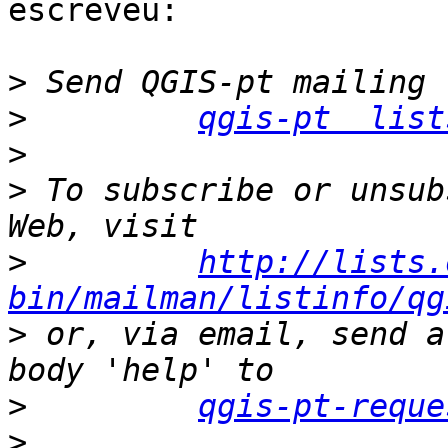
escreveu:

>
>
qgis-pt  list
>
>
 To subscribe or unsub
>
http://lists.
bin/mailman/listinfo/qg
>
 or, via email, send a
>
qgis-pt-reque
>