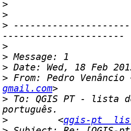
>
>
>
 ---------------------
>
>
>
>
 From: Pedro Venâncio 
gmail.com
>
 To: QGIS PT - lista d
>
         <
qgis-pt  lis
>
 Subject: Re: [QGIS-pt