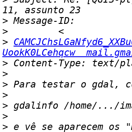
>
>
>
CAMCJChsLGaNfyd6_XXBu
UookK0LCehqcw  mail.gma
>
>
>
>
>
>
>