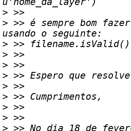
>
>
 >> é sempre bom fazer
>
>
>
>
>
>
>
>
>
 >> No dia 18 de fever