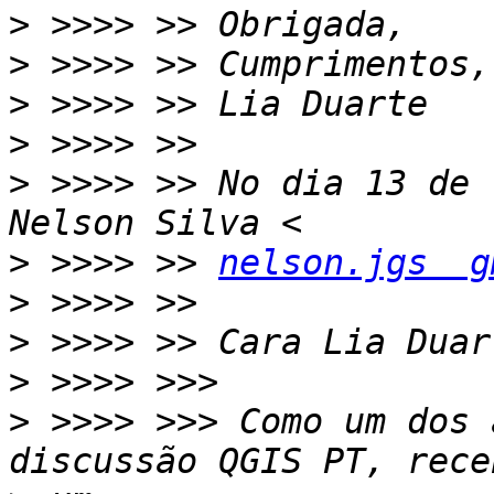
>
>
>
>
>
 >>>> >> No dia 13 de 
>
 >>>> >> 
nelson.jgs  g
>
>
>
>
 >>>> >>> Como um dos 