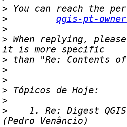
>
>
qgis-pt-owner
>
>
 When replying, please
>
>
>
>
>
>
    1. Re: Digest QGIS