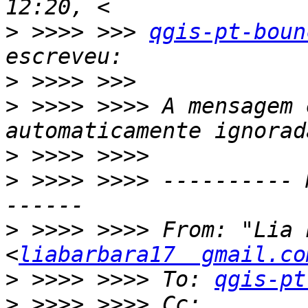
>
 >>>> >>> 
qgis-pt-boun
>
>
 >>>> >>>> A mensagem 
>
>
 >>>> >>>> ---------- 
>
 >>>> >>>> From: "Lia 
<
liabarbara17  gmail.co
>
 >>>> >>>> To: 
qgis-pt
>