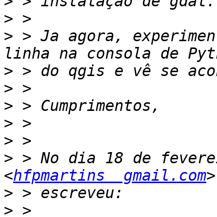
>
>
>
 > Ja agora, experimen
>
>
>
>
>
>
 > No dia 18 de fevere
<
hfpmartins  gmail.com
>
>