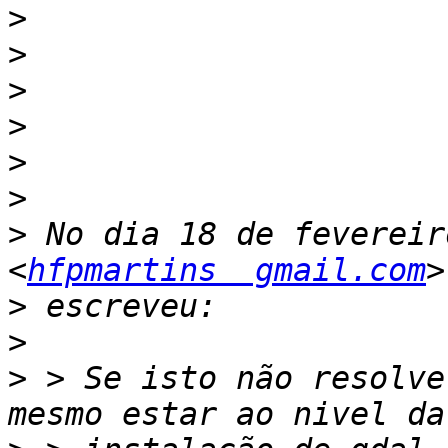
>
>
>
>
>
>
>
 No dia 18 de fevereir
<
hfpmartins  gmail.com
>
>
>
 > Se isto não resolve