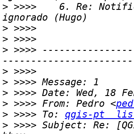
>
 >>>>    6. Re: Notifi
>
>
>
 >>>> ----------------
>
>
>
>
 >>>> From: Pedro <
ped
>
 >>>> To: 
qgis-pt  lis
>
 >>>> Subject: Re: [QG