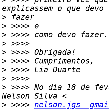
>
>
>
>
>
>
>
>
>
 >>>> No dia 18 de fev
>
 >>>> 
nelson.jgs  gmai