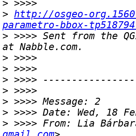
>
>
http://osgeo-org.1560
parametro-bbox-tp518794
>
 >>>> Sent from the QG
>
>
>
>
>
>
>
 >>>> From: Lia Bárbar
gmail.com