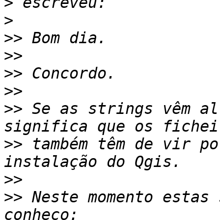
>
>
>>
>>
>>
>>
>>
 Se as strings vêm al
>>
 também têm de vir po
>>
>>
 Neste momento estas 