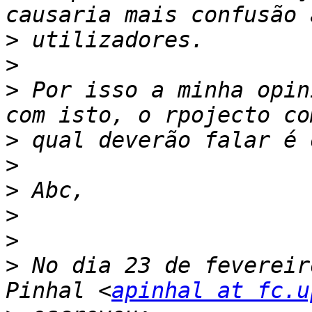
>
>
>
 Por isso a minha opin
>
>
>
>
>
>
 No dia 23 de fevereir
Pinhal <
apinhal at fc.u