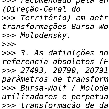
>>>
 recomendado pela en
>>>
 Território) em detr
>>>
>>>
>>>
 3. As definições no
>>>
 27493, 20790, 20791
>>>
 Bursa-Wolf / Molode
>>>
 transformação de da