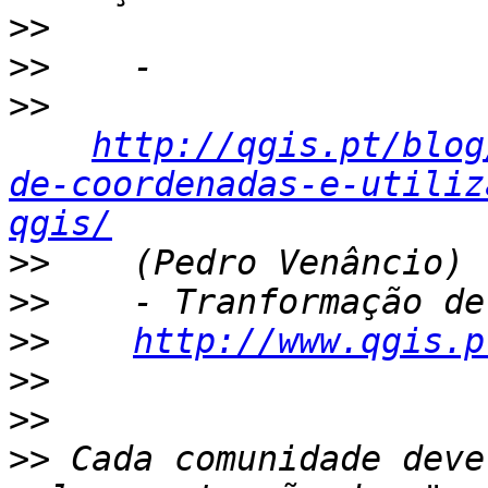
>>
>>
>>
http://qgis.pt/blog
de-coordenadas-e-utiliz
qgis/
>>
>>
>>
http://www.qgis.p
>>
>>
>>
 Cada comunidade deve