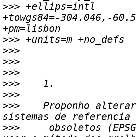
>>>
 +ellips=intl 
+towgs84=-304.046,-60.5
>>>
>>>
>>>
>>>
>>>
>>>
>>>
    Proponho alterar
>>>
     obsoletos (EPSG