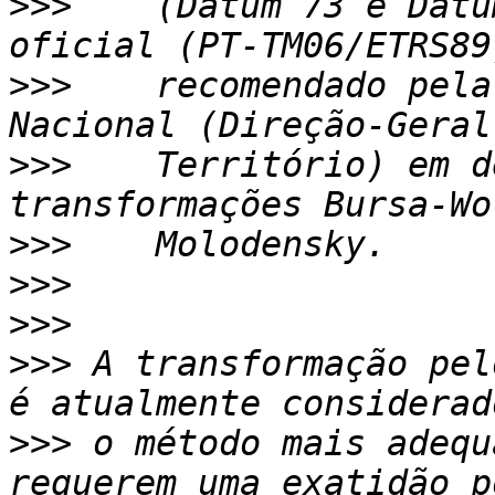
>>>
    (Datum 73 e Datu
>>>
    recomendado pela
>>>
    Território) em d
>>>
>>>
>>>
>>>
 A transformação pel
>>>
 o método mais adequ