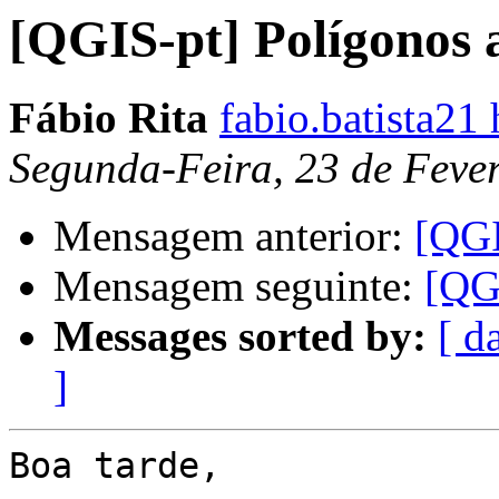
[QGIS-pt] Polígonos 
Fábio Rita
fabio.batista21
Segunda-Feira, 23 de Feve
Mensagem anterior:
[QGI
Mensagem seguinte:
[QGI
Messages sorted by:
[ d
]
Boa tarde,
