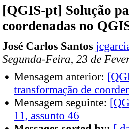
[QGIS-pt] Solução pa
coordenadas no QGI
José Carlos Santos
jcgarc
Segunda-Feira, 23 de Feve
Mensagem anterior:
[QGI
transformação de coord
Mensagem seguinte:
[QG
11, assunto 46
Messages sorted by:
[ d