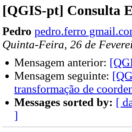
[QGIS-pt] Consulta E
Pedro
pedro.ferro gmail.c
Quinta-Feira, 26 de Fevere
Mensagem anterior:
[QGI
Mensagem seguinte:
[QGI
transformação de coord
Messages sorted by:
[ d
]