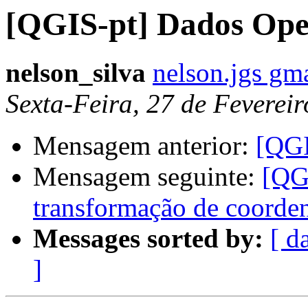
[QGIS-pt] Dados Op
nelson_silva
nelson.jgs gm
Sexta-Feira, 27 de Feverei
Mensagem anterior:
[QGI
Mensagem seguinte:
[QG
transformação de coord
Messages sorted by:
[ d
]