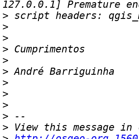
>
>
>
>
>
>
>
>
>
>
>
>
http://osgeo-org.1560