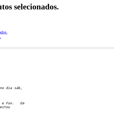
tos selecionados.
ados.
.