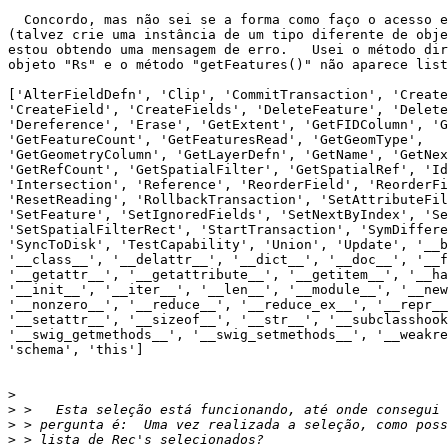
  Concordo, mas não sei se a forma como faço o acesso está errado

(talvez crie uma instância de um tipo diferente de obje
estou obtendo uma mensagem de erro.   Usei o método dir
objeto "Rs" e o método "getFeatures()" não aparece list
['AlterFieldDefn', 'Clip', 'CommitTransaction', 'Create
'CreateField', 'CreateFields', 'DeleteFeature', 'Delete
'Dereference', 'Erase', 'GetExtent', 'GetFIDColumn', 'G
'GetFeatureCount', 'GetFeaturesRead', 'GetGeomType',

'GetGeometryColumn', 'GetLayerDefn', 'GetName', 'GetNex
'GetRefCount', 'GetSpatialFilter', 'GetSpatialRef', 'Id
'Intersection', 'Reference', 'ReorderField', 'ReorderFi
'ResetReading', 'RollbackTransaction', 'SetAttributeFil
'SetFeature', 'SetIgnoredFields', 'SetNextByIndex', 'Se
'SetSpatialFilterRect', 'StartTransaction', 'SymDiffere
'SyncToDisk', 'TestCapability', 'Union', 'Update', '__b
'__class__', '__delattr__', '__dict__', '__doc__', '__f
'__getattr__', '__getattribute__', '__getitem__', '__ha
'__init__', '__iter__', '__len__', '__module__', '__new
'__nonzero__', '__reduce__', '__reduce_ex__', '__repr__
'__setattr__', '__sizeof__', '__str__', '__subclasshook
'__swig_getmethods__', '__swig_setmethods__', '__weakre
'schema', 'this']

>
>
>
>