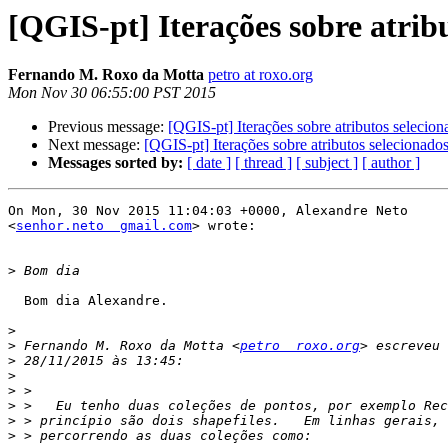
[QGIS-pt] Iterações sobre atribu
Fernando M. Roxo da Motta
petro at roxo.org
Mon Nov 30 06:55:00 PST 2015
Previous message:
[QGIS-pt] Iterações sobre atributos selecion
Next message:
[QGIS-pt] Iterações sobre atributos selecionados
Messages sorted by:
[ date ]
[ thread ]
[ subject ]
[ author ]
On Mon, 30 Nov 2015 11:04:03 +0000, Alexandre Neto

<
senhor.neto  gmail.com
> wrote:

>
  Bom dia Alexandre.

>
>
 Fernando M. Roxo da Motta <
petro  roxo.org
>
>
>
>
>
>