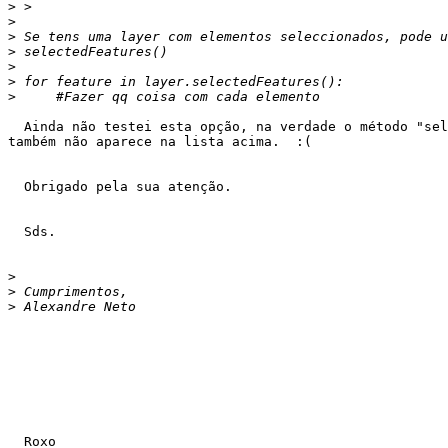
>
>
>
>
>
>
>
  Ainda não testei esta opção, na verdade o método "selectedFeatures()"

também não aparece na lista acima.  :(

  Obrigado pela sua atenção.

  Sds.

>
>
>
  Roxo
