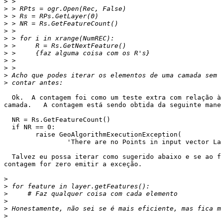
>
>
>
>
>
>
>
>
>
>
>
>
  Ok.  A contagem foi como um teste extra com relação à "sanidade" da

camada.   A contagem está sendo obtida da seguinte mane
  NR = Rs.GetFeatureCount()

  if NR == 0:

        raise GeoAlgorithmExecutionException(

                'There are no Points in input vector Layer')

  Talvez eu possa iterar como sugerido abaixo e se ao final do laço a

contagem for zero emitir a exceção. 

>
>
>
>
>
>