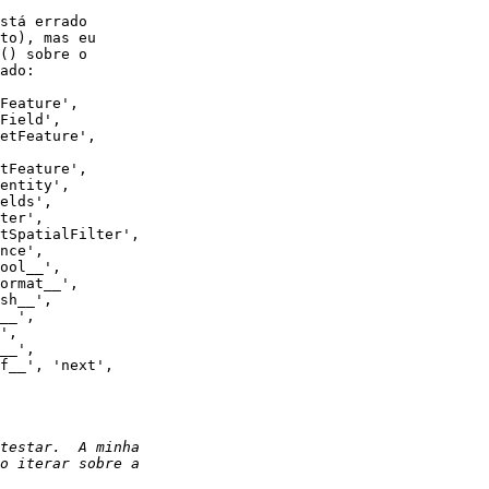
to), mas eu

() sobre o

ado:

Feature',

Field',

etFeature',

tFeature',

entity',

elds',

ter',

tSpatialFilter',

nce',

ool__',

ormat__',

sh__',

__',

',

__',

f__', 'next',
