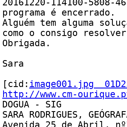
20161220-114100-5808-46
programa é encerrado.

Alguém tem alguma soluç
como o consigo resolver?
Obrigada.

Sara

[cid:
image001.jpg  01D2
http://www.cm-ourique.p

DOGUA - SIG

SARA RODRIGUES, GEÓGRAFA
Avenida 25 de Abril, nº2