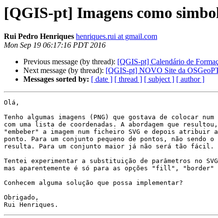
[QGIS-pt] Imagens como simbo
Rui Pedro Henriques
henriques.rui at gmail.com
Mon Sep 19 06:17:16 PDT 2016
Previous message (by thread):
[QGIS-pt] Calendário de Formaç
Next message (by thread):
[QGIS-pt] NOVO Site da OSGeoP
Messages sorted by:
[ date ]
[ thread ]
[ subject ]
[ author ]
Olá,

Tenho algumas imagens (PNG) que gostava de colocar num 
com uma lista de coordenadas. A abordagem que resultou,
"embeber" a imagem num ficheiro SVG e depois atribuir a
ponto. Para um conjunto pequeno de pontos, não sendo o 
resulta. Para um conjunto maior já não será tão fácil.

Tentei experimentar a substituição de parâmetros no SVG
mas aparentemente é só para as opções "fill", "border" 
Conhecem alguma solução que possa implementar?

Obrigado,
