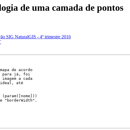
logia de uma camada de pontos
ão SIG NaturalGIS - 4º trimestre 2016
T
mapa de acordo 

 para já, foi 

 imagem a cada 

ideal, até 

 (param([nome])) 

e "borderWidth".
