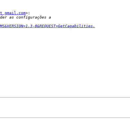
t gmail.com
>:

MS&VERSION=1.3-0&REQUEST=GetCapabilities.