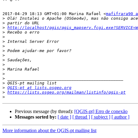
2017-04-29 18:13 GMT+01:00 Marina Rafael <
mafifrara90 a
>
>
>
http://localhost/qgis/qgis_mapserv.fcgi.exe?SERVICE=W
>
>
>
>
>
>
>
>
>
>
>
>
>
QGIS-pt at lists.osgeo.org
>
https://lists.osgeo.org/mailman/listinfo/qgis-pt
>
Previous message (by thread):
[QGIS-pt] Erro de conexão
Messages sorted by:
[ date ]
[ thread ]
[ subject ]
[ author ]
More information about the QGIS-pt mailing list