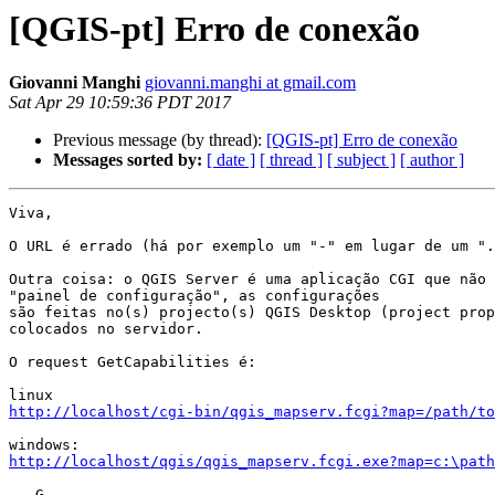
[QGIS-pt] Erro de conexão
Giovanni Manghi
giovanni.manghi at gmail.com
Sat Apr 29 10:59:36 PDT 2017
Previous message (by thread):
[QGIS-pt] Erro de conexão
Messages sorted by:
[ date ]
[ thread ]
[ subject ]
[ author ]
Viva,

O URL é errado (há por exemplo um "-" em lugar de um ".
Outra coisa: o QGIS Server é uma aplicação CGI que não 
"painel de configuração", as configurações

são feitas no(s) projecto(s) QGIS Desktop (project prop
colocados no servidor.

O request GetCapabilities é:

http://localhost/cgi-bin/qgis_mapserv.fcgi?map=/path/to
http://localhost/qgis/qgis_mapserv.fcgi.exe?map=c:\path
-- G --
