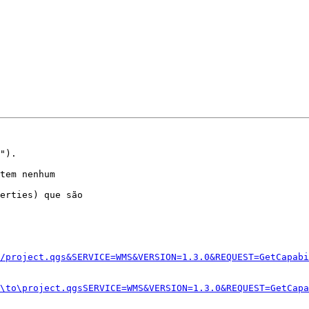
").

tem nenhum

erties) que são

/project.qgs&SERVICE=WMS&VERSION=1.3.0&REQUEST=GetCapabi
\to\project.qgsSERVICE=WMS&VERSION=1.3.0&REQUEST=GetCapa