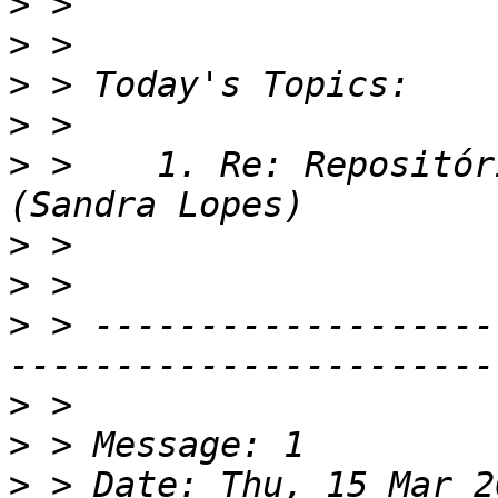
>
>
>
>
>
 >    1. Re: Repositór
>
>
>
 > -------------------
>
>
>