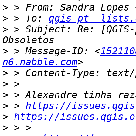
>
 > From: Sandra Lopes 
>
 > To: 
qgis-pt  lists.
>
 > Subject: Re: [QGIS-
>
 > Message-ID: <
152110
n6.nabble.com
>
>
>
>
 > 
https://issues.qgis
>
https://issues.qgis.o
>