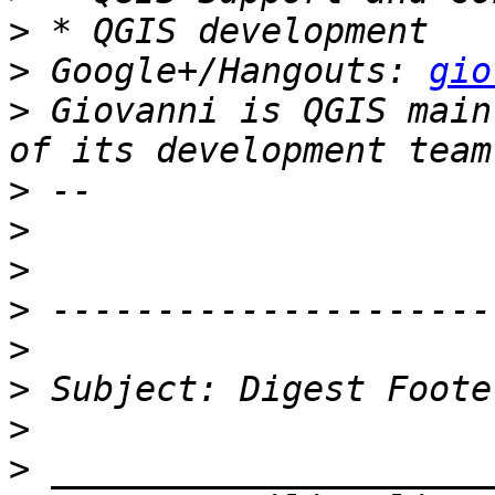
>
>
 Google+/Hangouts: 
gio
>
 Giovanni is QGIS main
>
>
>
>
>
>
>
>