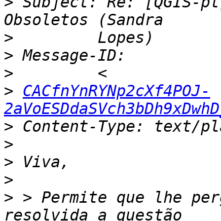
>
 Subject: Re: [QGIS-pt
>
>
>
>
CACfnYnRYNp2cXf4POJ-
2aVoESDdaSVch3bDh9xDwhD
>
>
>
>
>
 > Permite que lhe per