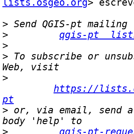
lists.osgeo.org
> escrev
>
>
qgis-pt  list
>
>
 To subscribe or unsub
>
https://lists.
pt
>
 or, via email, send a
>
qgis-pt-reque