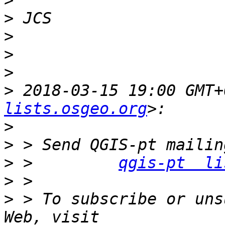
>
>
>
>
>
>
 2018-03-15 19:00 GMT+
lists.osgeo.org
>
>
>
 >         
qgis-pt  li
>
>
 > To subscribe or uns