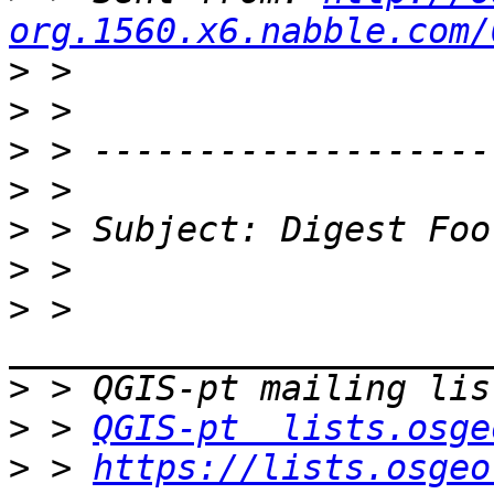
org.1560.x6.nabble.com/
>
>
>
>
>
>
>
 > 
>
>
 > 
QGIS-pt  lists.osge
>
 > 
https://lists.osgeo