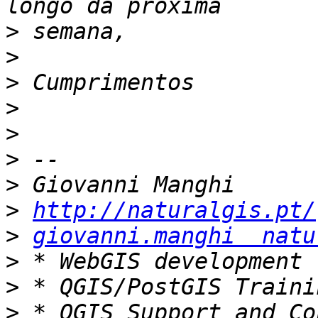
>
>
>
>
>
>
>
>
http://naturalgis.pt/
>
giovanni.manghi  natu
>
>
>