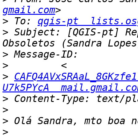
gmail.com
>
 To: 
qgis-pt  lists.os
>
 Subject: [QGIS-pt] Re
>
>
>
CAFQ4AVxSRAaL_8GKzfe1
U7k5PYcA  mail.gmail.co
>
>
>
>