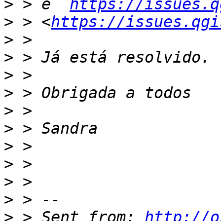
>
 > e  
https://issues.q
>
 > <
https://issues.qgi
>
>
>
>
>
>
>
>
>
>
>
 > Sent from: 
http://o