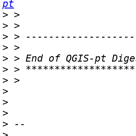
pt
>
>
>
>
>
>
>
>
>
>
>
>