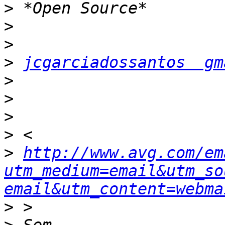
>
>
>
>
jcgarciadossantos  gm
>
>
>
>
>
http://www.avg.com/em
utm_medium=email&utm_so
email&utm_content=webma
>