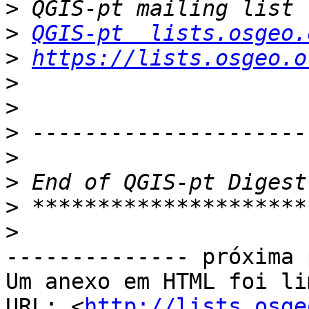
>
>
QGIS-pt  lists.osgeo.
>
https://lists.osgeo.o
>
>
>
>
>
>
>
-------------- próxima 
Um anexo em HTML foi li
URL: <
http://lists.osge