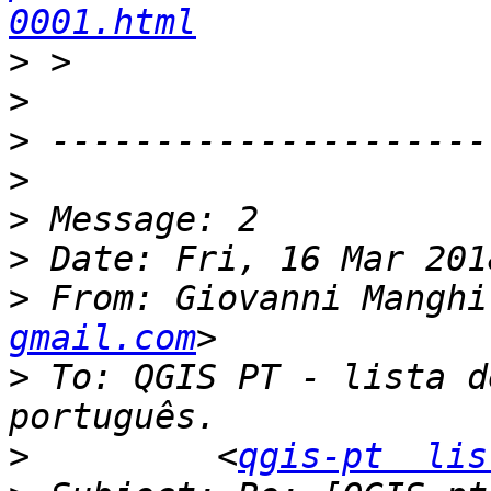
0001.html
>
>
>
>
>
>
>
 From: Giovanni Manghi
gmail.com
>
 To: QGIS PT - lista d
>
         <
qgis-pt  lis