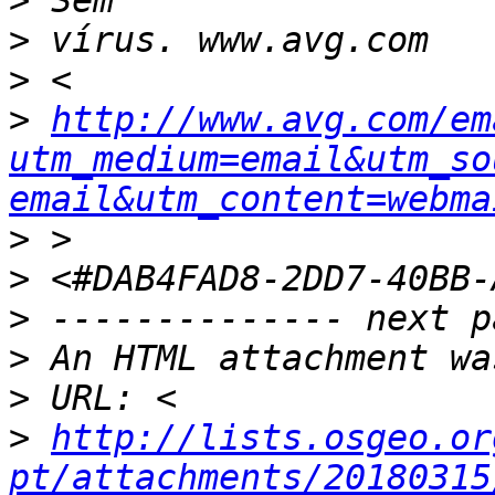
>
>
>
>
http://www.avg.com/em
utm_medium=email&utm_so
email&utm_content=webma
>
>
>
>
>
>
http://lists.osgeo.or
pt/attachments/20180315