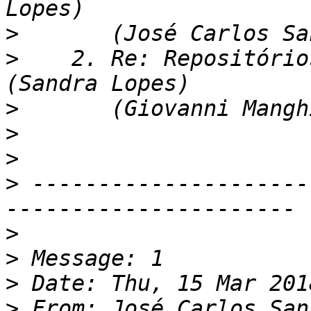
>
>
    2. Re: Repositório
>
>
>
>
 ---------------------
>
>
>
>
 From: José Carlos San