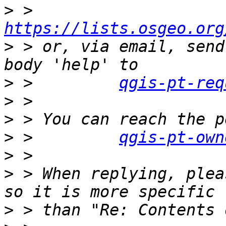
>
 >         
https://lists.osgeo.org
>
 > or, via email, send
>
 >         
qgis-pt-req
>
>
>
 >         
qgis-pt-own
>
>
 > When replying, plea
>