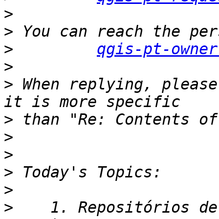
>
>
>
qgis-pt-owner
>
>
 When replying, please
>
>
>
>
>
>
    1. Repositórios de