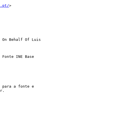
.pt/
>

 On Behalf Of Luis 

 Fonte INE Base 

 para a fonte e 

r.
