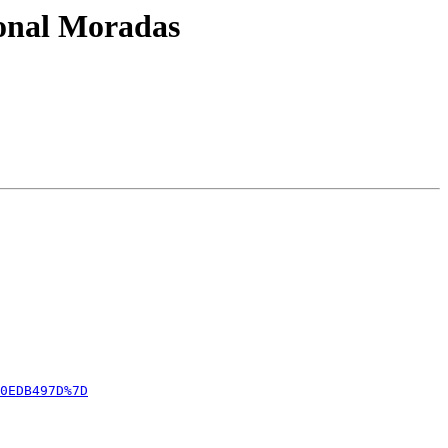
ional Moradas
0EDB497D%7D