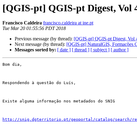
[QGIS-pt] QGIS-pt Digest, Vol 
Francisco Caldeira
francisco.caldeira at ine.pt
Tue Mar 20 01:55:56 PDT 2018
Previous message (by thread):
[QGIS-pt] QGIS-pt Digest, Vol 
Next message (by thread):
[QGIS-pt] NaturalGIS, Formações Ce
Messages sorted by:
[ date ]
[ thread ]
[ subject ]
[ author ]
Bom dia,

Respondendo à questão do Luís,

Existe alguma informação nos metadados do SNIG

http://snig.dgterritorio.pt/geoportal/catalog/search/re