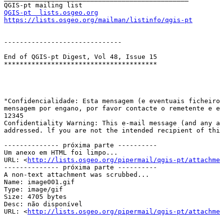
QGIS-pt  lists.osgeo.org
https://lists.osgeo.org/mailman/listinfo/qgis-pt
------------------------------

End of QGIS-pt Digest, Vol 48, Issue 15

***************************************

"Confidencialidade: Esta mensagem (e eventuais ficheiro
mensagem por engano, por favor contacte o remetente e e
12345

Confidentiality Warning: This e-mail message (and any a
addressed. lf you are not the intended recipient of thi
-------------- próxima parte ----------

Um anexo em HTML foi limpo...

URL: <
http://lists.osgeo.org/pipermail/qgis-pt/attachme
-------------- próxima parte ----------

A non-text attachment was scrubbed...

Name: image001.gif

Type: image/gif

Size: 4705 bytes

Desc: não disponível

URL: <
http://lists.osgeo.org/pipermail/qgis-pt/attachm