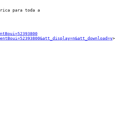
rica para toda a 

ntBoui=52393800
rentBoui=52393800&att_display=n&att_download=y
> 
