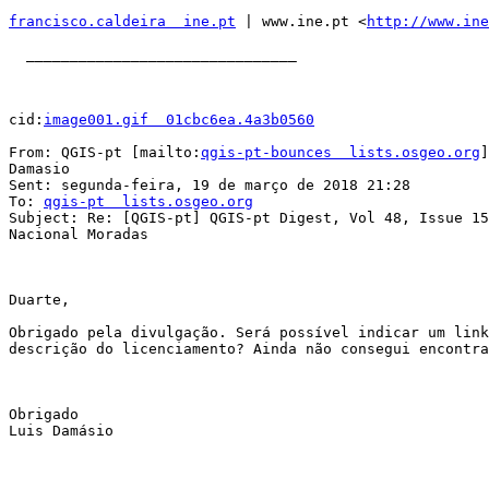
francisco.caldeira  ine.pt
 | www.ine.pt <
http://www.ine
  _______________________________

cid:
image001.gif  01cbc6ea.4a3b0560
From: QGIS-pt [mailto:
qgis-pt-bounces  lists.osgeo.org
]
Damasio

Sent: segunda-feira, 19 de março de 2018 21:28

To: 
qgis-pt  lists.osgeo.org
Subject: Re: [QGIS-pt] QGIS-pt Digest, Vol 48, Issue 15
Nacional Moradas

Duarte,

Obrigado pela divulgação. Será possível indicar um link
descrição do licenciamento? Ainda não consegui encontra
Obrigado

Luis Damásio
