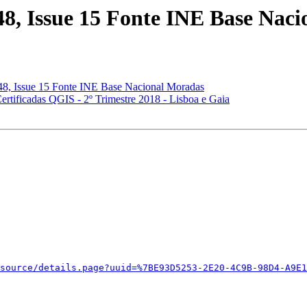
48, Issue 15 Fonte INE Base Nac
48, Issue 15 Fonte INE Base Nacional Moradas
rtificadas QGIS - 2º Trimestre 2018 - Lisboa e Gaia
source/details.page?uuid=%7BE93D5253-2E20-4C9B-98D4-A9E1