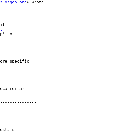
s.osgeo.org
> wrote:

it

t
p' to

ore specific

---------------

ostais
