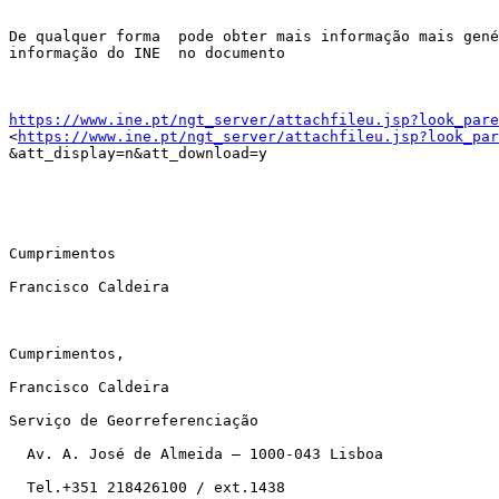
De qualquer forma  pode obter mais informação mais gené
informação do INE  no documento

https://www.ine.pt/ngt_server/attachfileu.jsp?look_pare
<
https://www.ine.pt/ngt_server/attachfileu.jsp?look_pa
&att_display=n&att_download=y

Cumprimentos

Francisco Caldeira

Cumprimentos,

Francisco Caldeira

Serviço de Georreferenciação

  Av. A. José de Almeida – 1000-043 Lisboa

  Tel.+351 218426100 / ext.1438
