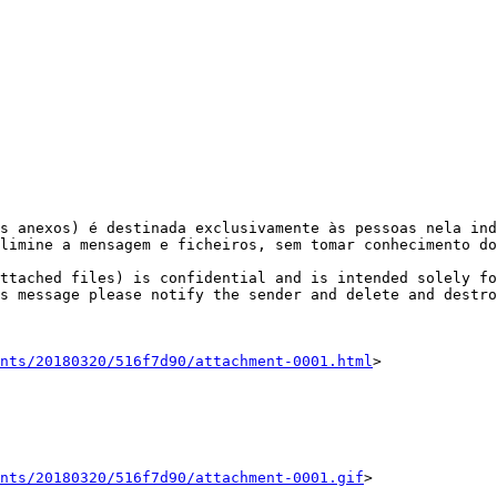
s anexos) é destinada exclusivamente às pessoas nela ind
limine a mensagem e ficheiros, sem tomar conhecimento do
ttached files) is confidential and is intended solely fo
s message please notify the sender and delete and destro
nts/20180320/516f7d90/attachment-0001.html
>

ents/20180320/516f7d90/attachment-0001.gif