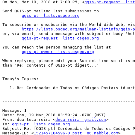
On Mon, Mar 19, 2018 at 7:00 PM, <
qgis-pt-request  list
Send QGIS-pt mailing list submissions to

qgis-pt  lists.osgeo.org
To subscribe or unsubscribe via the World Wide Web, vis
https://lists.osgeo.org/mailman/listinfo/qgis-p
or, via email, send a message with subject or body 'hel
qgis-pt-request  lists.osgeo.org
You can reach the person managing the list at

qgis-pt-owner  lists.osgeo.org
When replying, please edit your Subject line so it is m
than "Re: Contents of QGIS-pt digest..."

Today's Topics:

   1. Re: Cordenadas de Todos os Códigos Postais (duartecarreira)

-------------------------------------------------------
Message: 1

Date: Mon, 19 Mar 2018 03:59:24 -0700 (MST)

From: duartecarreira <
dncarreira  gmail.com
>

To: 
qgis-pt  lists.osgeo.org
Subject: Re: [QGIS-pt] Cordenadas de Todos os Códigos P
Message-ID: <
1521457164596-0.post  n6.nabble.com
>
