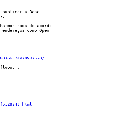
 publicar a Base

7:

harmonizada de acordo

 endereços como Open

80366324970987520/
fluos...

f5128248.html