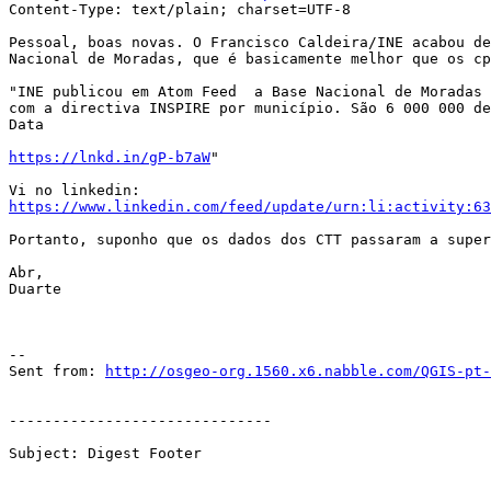
Content-Type: text/plain; charset=UTF-8

Pessoal, boas novas. O Francisco Caldeira/INE acabou de
Nacional de Moradas, que é basicamente melhor que os cp
"INE publicou em Atom Feed  a Base Nacional de Moradas 
com a directiva INSPIRE por município. São 6 000 000 de
Data

https://lnkd.in/gP-b7aW
"

https://www.linkedin.com/feed/update/urn:li:activity:63
Portanto, suponho que os dados dos CTT passaram a super
Abr,

Duarte

--

Sent from: 
http://osgeo-org.1560.x6.nabble.com/QGIS-pt-
------------------------------

Subject: Digest Footer

_______________________________________________
