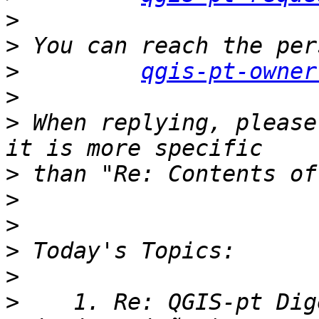
>
>
>
qgis-pt-owner
>
>
 When replying, please
>
>
>
>
>
>
    1. Re: QGIS-pt Dig