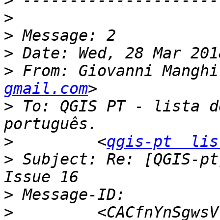
>
>
>
>
>
 From: Giovanni Manghi
gmail.com
>
 To: QGIS PT - lista d
>
         <
qgis-pt  lis
>
 Subject: Re: [QGIS-pt
>
>
         <CACfnYnSgwsV