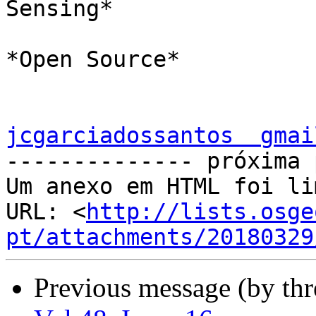
Sensing*

*Open Source*

jcgarciadossantos  gmai

-------------- próxima 
Um anexo em HTML foi li
URL: <
http://lists.osge
pt/attachments/20180329
Previous message (by th