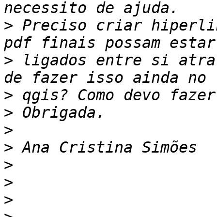
>
 Preciso criar hiperli
>
 ligados entre si atra
>
>
>
>
>
>
>