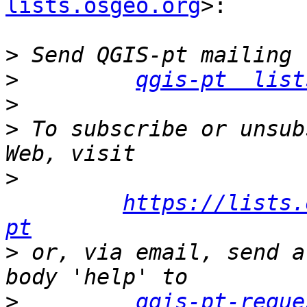
lists.osgeo.org
>:

>
>
qgis-pt  list
>
>
 To subscribe or unsub
>
https://lists.
pt
>
 or, via email, send a
>
qgis-pt-reque