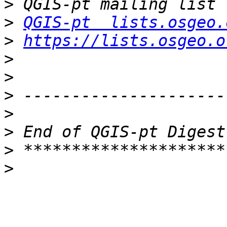
>
>
QGIS-pt  lists.osgeo.
>
https://lists.osgeo.o
>
>
>
>
>
>
>