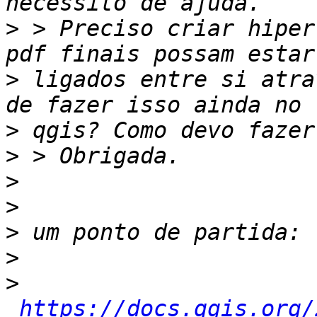
>
 > Preciso criar hiper
>
 ligados entre si atra
>
>
>
>
>
>
>
https://docs.qgis.org/