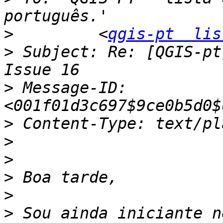
>
         <
qgis-pt  lis
>
 Subject: Re: [QGIS-pt
>
 Message-ID: 
>
>
>
>
>
>
 Sou ainda iniciante n