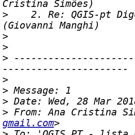
>
    2. Re: QGIS-pt Dig
>
>
>
 ---------------------
>
>
>
>
 From: Ana Cristina Si
gmail.com
>
 To: 'QGIS PT - lista 