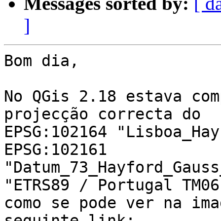
Messages sorted by:
[ d
]
Bom dia,

No QGis 2.18 estava com
projecção correcta do

EPSG:102164 "Lisboa_Hayf
EPSG:102161

"Datum_73_Hayford_Gauss_
"ETRS89 / Portugal TM06"
como se pode ver na ima