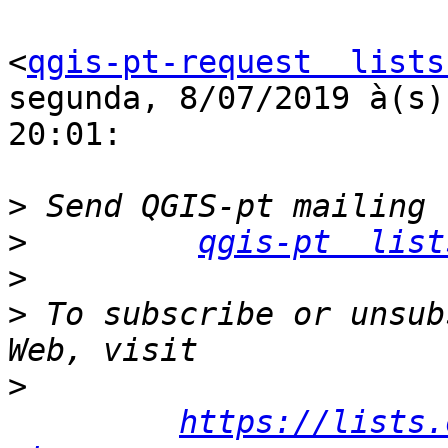
<
qgis-pt-request  lists
segunda, 8/07/2019 à(s)

20:01:

>
>
qgis-pt  list
>
>
 To subscribe or unsub
>
https://lists.