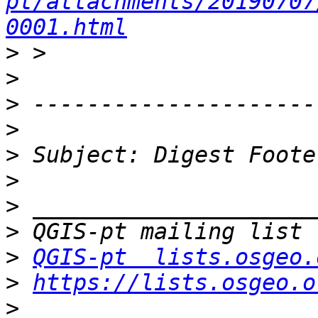
pt/attachments/20190707
0001.html
>
>
>
>
>
>
>
>
>
QGIS-pt  lists.osgeo.
>
https://lists.osgeo.o
>