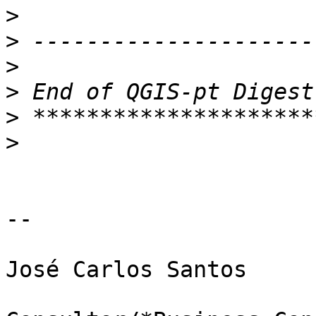
>
>
>
>
>
>
-- 

José Carlos Santos
