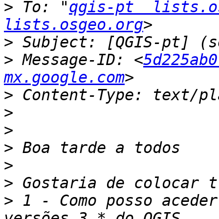
>
 To: "
qgis-pt  lists.o
lists.osgeo.org
>
>
 Message-ID: <
5d225ab0
mx.google.com
>
>
>
>
>
>
>
 1 - Como posso aceder