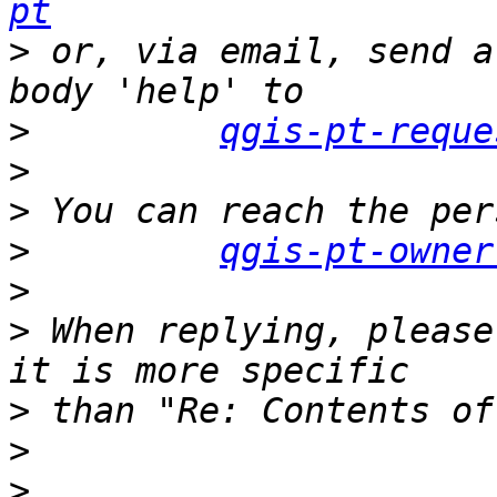
pt
>
 or, via email, send a
>
qgis-pt-reque
>
>
>
qgis-pt-owner
>
>
 When replying, please
>
>
>