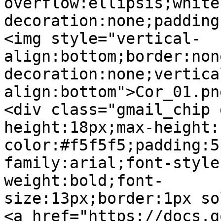
overflow:ellipsis;white
decoration:none;padding
<img style="vertical-
align:bottom;border:non
decoration:none;vertica
align:bottom">Cor_01.pn
<div class="gmail_chip 
height:18px;max-height:
color:#f5f5f5;padding:5
family:arial;font-style
weight:bold;font-
size:13px;border:1px so
<a href="https://docs.g