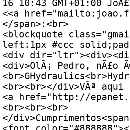
16 10:43 GMT+01:00 JoÃ£
<<a href="mailto:joao.f
</span>:<br>
<blockquote class="gmai
left:1px #ccc solid;pad
<div dir="ltr"><div><di
<div>OlÃ¡ Pedro, nÃ£o Ã
<br>GHydraulics<br>Hydr
<br><br></div>VÃª aqui 
<a href="http://epanet.
<br><br><br>
</div>Cumprimentos<span
<font color="#888888"><