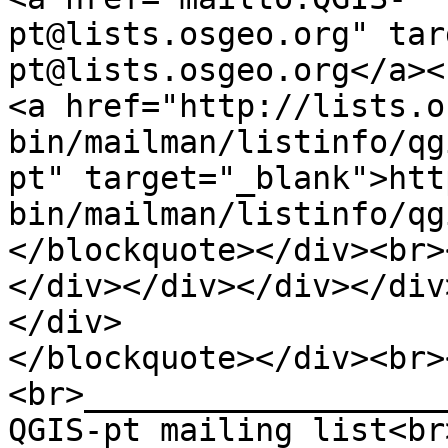
pt@lists.osgeo.org" tar
pt@lists.osgeo.org</a><
<a href="http://lists.o
bin/mailman/listinfo/qg
pt" target="_blank">htt
bin/mailman/listinfo/qg
</blockquote></div><br>
</div></div></div></div
</div>
</blockquote></div><br>
<br>___________________
QGIS-pt mailing list<br