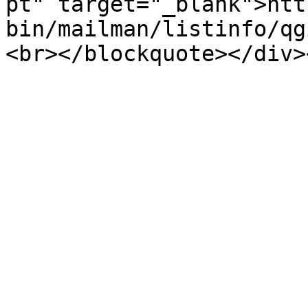
pt" target="_blank">htt
bin/mailman/listinfo/qg
<br></blockquote></div>