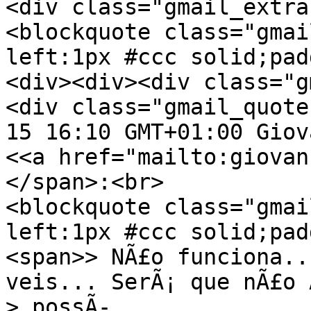
<div class="gmail_extra
<blockquote class="gmai
left:1px #ccc solid;pad
<div><div><div class="g
<div class="gmail_quote
15 16:10 GMT+01:00 Giov
<<a href="mailto:giovan
</span>:<br>
<blockquote class="gmai
left:1px #ccc solid;pad
<span>> NÃ£o funciona..
veis... SerÃ¡ que nÃ£o 
> possÃ­