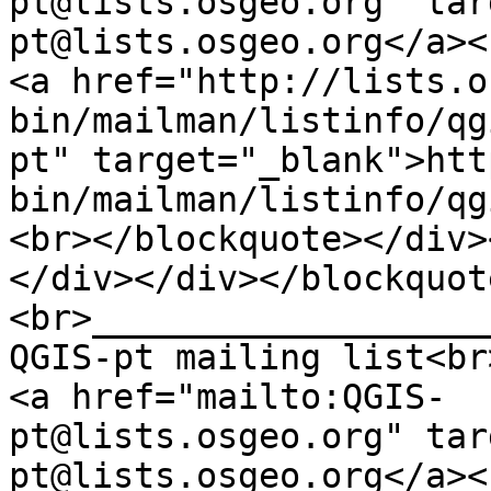
pt@lists.osgeo.org" tar
pt@lists.osgeo.org</a><
<a href="http://lists.o
bin/mailman/listinfo/qg
pt" target="_blank">htt
bin/mailman/listinfo/qg
<br></blockquote></div>
</div></div></blockquot
<br>___________________
QGIS-pt mailing list<br
<a href="mailto:QGIS-
pt@lists.osgeo.org" tar
pt@lists.osgeo.org</a><