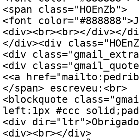
<span class="HOEnZb">
<font color="#888888">J
<div><br><br></div></di
</div><div class="HOEnZ
<div class="gmail_extra
<div class="gmail_quote
<<a href="mailto:pedrib
</span> escreveu:<br>
<blockquote class="gmai
left:1px #ccc solid;pad
<div dir="ltr">Obrigado
<div><br></div>