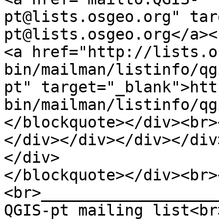
pt@lists.osgeo.org" tar
pt@lists.osgeo.org</a><
<a href="http://lists.o
bin/mailman/listinfo/qg
pt" target="_blank">htt
bin/mailman/listinfo/qg
</blockquote></div><br>
</div></div></div></div
</div>
</blockquote></div><br>
<br>___________________
QGIS-pt mailing list<br