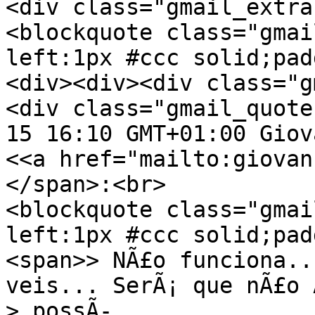
<div class="gmail_extra
<blockquote class="gmai
left:1px #ccc solid;pad
<div><div><div class="g
<div class="gmail_quote
15 16:10 GMT+01:00 Giov
<<a href="mailto:giovan
</span>:<br>
<blockquote class="gmai
left:1px #ccc solid;pad
<span>> NÃ£o funciona..
veis... SerÃ¡ que nÃ£o 
> possÃ­