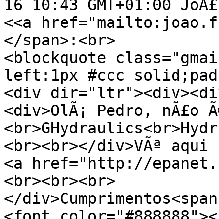
16 10:43 GMT+01:00 JoÃ£
<<a href="mailto:joao.f
</span>:<br>
<blockquote class="gmai
left:1px #ccc solid;pad
<div dir="ltr"><div><di
<div>OlÃ¡ Pedro, nÃ£o Ã
<br>GHydraulics<br>Hydr
<br><br></div>VÃª aqui 
<a href="http://epanet.
<br><br><br>
</div>Cumprimentos<span
<font color="#888888"><