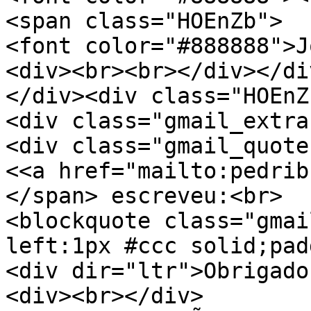
<span class="HOEnZb">
<font color="#888888">J
<div><br><br></div></di
</div><div class="HOEnZ
<div class="gmail_extra
<div class="gmail_quote
<<a href="mailto:pedrib
</span> escreveu:<br>
<blockquote class="gmai
left:1px #ccc solid;pad
<div dir="ltr">Obrigado
<div><br></div>