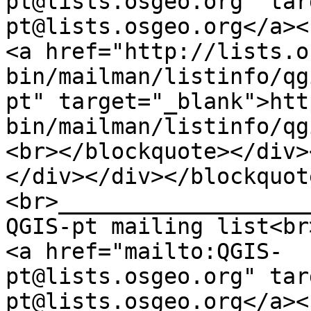
pt@lists.osgeo.org" tar
pt@lists.osgeo.org</a><
<a href="http://lists.o
bin/mailman/listinfo/qg
pt" target="_blank">htt
bin/mailman/listinfo/qg
<br></blockquote></div>
</div></div></blockquot
<br>___________________
QGIS-pt mailing list<br
<a href="mailto:QGIS-
pt@lists.osgeo.org" tar
pt@lists.osgeo.org</a><