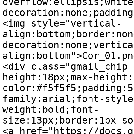
overflow:ellipsis;white
decoration:none;padding
<img style="vertical-
align:bottom;border:non
decoration:none;vertica
align:bottom">Cor_01.pn
<div class="gmail_chip 
height:18px;max-height:
color:#f5f5f5;padding:5
family:arial;font-style
weight:bold;font-
size:13px;border:1px so
<a href="https://docs.g