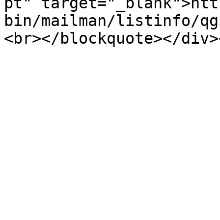
pt" target="_blank">htt
bin/mailman/listinfo/qg
<br></blockquote></div>