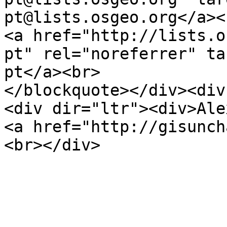
pt@lists.osgeo.org</a><
<a href="http://lists.o
pt" rel="noreferrer" ta
pt</a><br>
</blockquote></div><div
<div dir="ltr"><div>Ale
<a href="http://gisunch
<br></div>