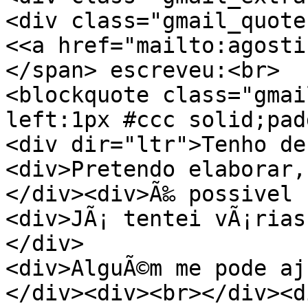
<div class="gmail_quote
<<a href="mailto:agosti
</span> escreveu:<br>
<blockquote class="gmai
left:1px #ccc solid;pad
<div dir="ltr">Tenho de
<div>Pretendo elaborar,
</div><div>Ã‰ possivel 
<div>JÃ¡ tentei vÃ¡rias
</div>
<div>AlguÃ©m me pode aj
</div><div><br></div><d