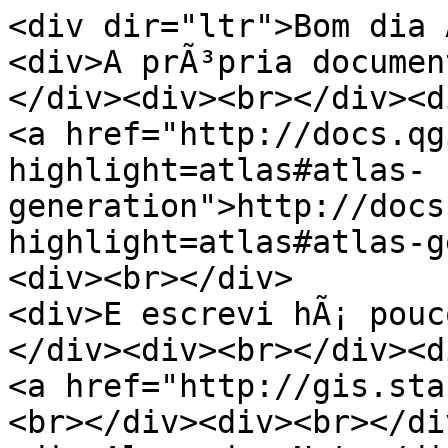
<div dir="ltr">Bom dia 
<div>A prÃ³pria documen
</div><div><br></div><d
<a href="http://docs.qg
highlight=atlas#atlas-
generation">http://docs
highlight=atlas#atlas-g
<div><br></div>
<div>E escrevi hÃ¡ pouc
</div><div><br></div><d
<a href="http://gis.sta
<br></div><div><br></di