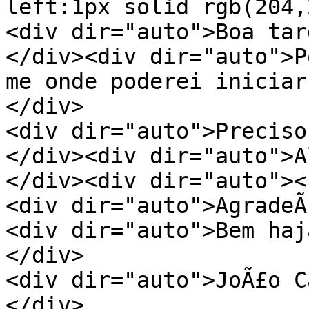
left:1px solid rgb(204,
<div dir="auto">Boa tar
</div><div dir="auto">P
me onde poderei iniciar
</div>
<div dir="auto">Preciso
</div><div dir="auto">A
</div><div dir="auto"><
<div dir="auto">AgradeÃ
<div dir="auto">Bem haj
</div>
<div dir="auto">JoÃ£o C
</div>