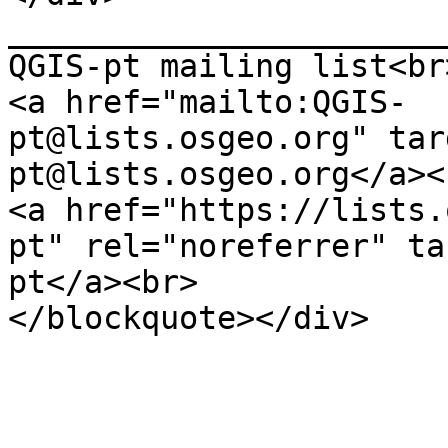
_______________________
QGIS-pt mailing list<br
<a href="mailto:QGIS-
pt@lists.osgeo.org" tar
pt@lists.osgeo.org</a><
<a href="https://lists.
pt" rel="noreferrer" ta
pt</a><br>
</blockquote></div>