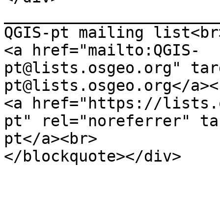
_______________________
QGIS-pt mailing list<br
<a href="mailto:QGIS-
pt@lists.osgeo.org" tar
pt@lists.osgeo.org</a><
<a href="https://lists.
pt" rel="noreferrer" ta
pt</a><br>
</blockquote></div>