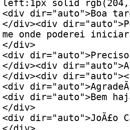
left:1px solid rgb(204,
<div dir="auto">Boa tar
</div><div dir="auto">P
me onde poderei iniciar
</div>
<div dir="auto">Preciso
</div><div dir="auto">A
</div><div dir="auto"><
<div dir="auto">AgradeÃ
<div dir="auto">Bem haj
</div>
<div dir="auto">JoÃ£o C
</div>