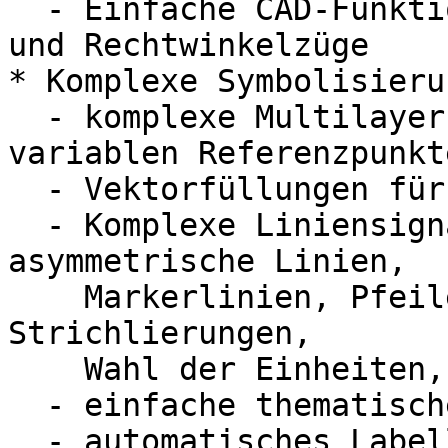
  - Einfache CAD-Funktionalität wie Bogenschnitt 
und Rechtwinkelzüge

* Komplexe Symbolisieru
  - komplexe Multilayer Punkt-Symbole mit 
variablen Referenzpunkte
  - Vektorfüllungen für Flächengeometrien (SVG)

  - Komplexe Liniensignaturen: Multilayer, 
asymmetrische Linien,

    Markerlinien, Pfeile, benutzerdefinierte 
Strichlierungen,

    Wahl der Einheiten, etc.

  - einfache thematische Diagramme

  - automatisches Labelling
