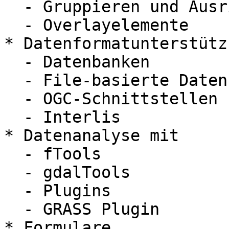
  - Gruppieren und Ausrichten von Elementen

  - Overlayelemente

* Datenformatunterstützu
  - Datenbanken

  - File-basierte Datensätze

  - OGC-Schnittstellen (WMS, WFS, TMS)

  - Interlis

* Datenanalyse mit

  - fTools

  - gdalTools

  - Plugins

  - GRASS Plugin

* Formulare
