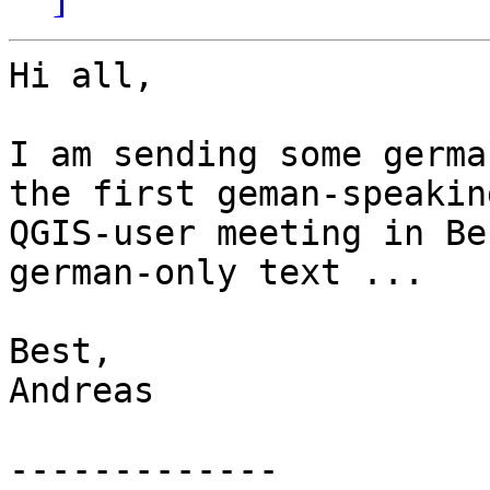
Hi all,

I am sending some germa
the first geman-speaking
QGIS-user meeting in Be
german-only text ...

Best,

Andreas

-------------
