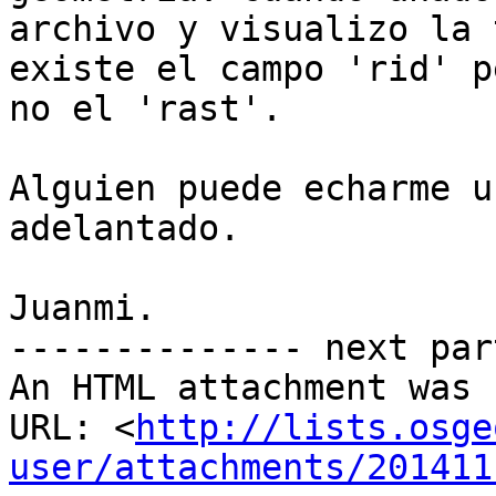
archivo y visualizo la 
existe el campo 'rid' pe
no el 'rast'.

Alguien puede echarme u
adelantado.

Juanmi.

-------------- next par
An HTML attachment was 
URL: <
http://lists.osge
user/attachments/201411