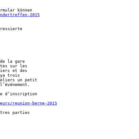
rmular können 

ndertreffen-2015
ressierte 

de la gare 

tes sur les 

iers et des 

ya trois 

eliers un petit 

l’événement.

e d’inscription 

eurs/reunion-berne-2015
tres parties 
