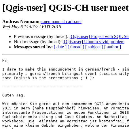
[Qgis-user] QGIS-CH user mee
Andreas Neumann
a.neumann at carto.net
Wed May 6 14:07:22 PDT 2015
Previous message (by thread):
[Qgis-user] Project with SQL Se
Next message (by thread):
[Qgis-user] Ubuntu vivid problem
Messages sorted by:
[ date ]
[ thread ]
[ subject ]
[ author ]
Hi,

I dare to make this announcement in german/french - sin
primarily a german/french bilingual event (occasionally
some English in the presentations ;-) ):

-----------------------------------

Guten Tag,

Wir möchten Sie gerne auf den kommenden QGIS-Anwenderta
2015 in Bern (nahe Hauptbahnhof) hinweisen. Am Vormitta
interessante Präsentationen zu neuen Funktionen in QGIS
Fachschalenentwicklung und Case Studies. Am Nachmittag 
Workshops. Die Teilnahme am Vormittag ist kostenfrei, f
wird eine kleine Gebühr eingehoben, welche der Finanzie