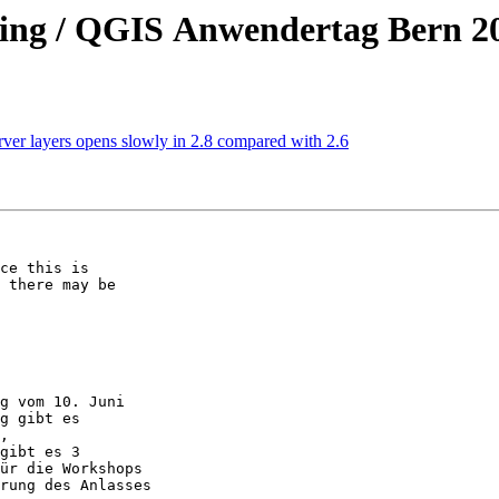
ting / QGIS Anwendertag Bern 2
rver layers opens slowly in 2.8 compared with 2.6
ce this is 

 there may be 

g vom 10. Juni 

g gibt es 

, 

gibt es 3 

ür die Workshops 

rung des Anlasses 
