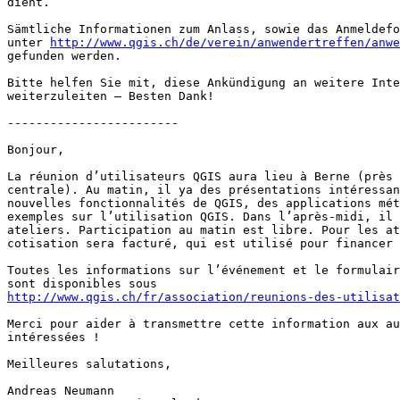
dient.

Sämtliche Informationen zum Anlass, sowie das Anmeldefo
unter 
http://www.qgis.ch/de/verein/anwendertreffen/anwe
gefunden werden.

Bitte helfen Sie mit, diese Ankündigung an weitere Inte
weiterzuleiten – Besten Dank!

------------------------

Bonjour,

La réunion d’utilisateurs QGIS aura lieu à Berne (près 
centrale). Au matin, il ya des présentations intéressan
nouvelles fonctionnalités de QGIS, des applications mét
exemples sur l’utilisation QGIS. Dans l’après-midi, il 
ateliers. Participation au matin est libre. Pour les at
cotisation sera facturé, qui est utilisé pour financer 
Toutes les informations sur l’événement et le formulair
http://www.qgis.ch/fr/association/reunions-des-utilisat
Merci pour aider à transmettre cette information aux au
intéressées !

Meilleures salutations,

Andreas Neumann
