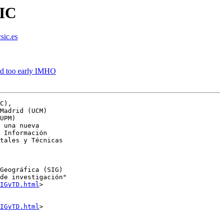
SIC
sic.es
ed too early IMHO
C), 

Madrid (UCM) 

UPM) 

 una nueva 

 Información 

tales y Técnicas 

Geográfica (SIG) 

de investigación" 

IGyTD.html
>

IGyTD.html
>
