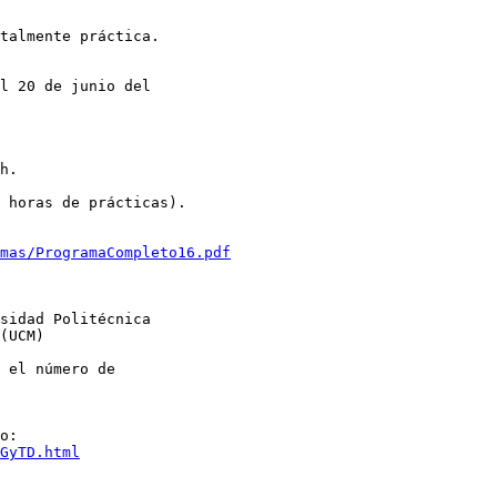
talmente práctica.

l 20 de junio del 

h.

 horas de prácticas).

mas/ProgramaCompleto16.pdf
sidad Politécnica 

(UCM)

 el número de 

GyTD.html