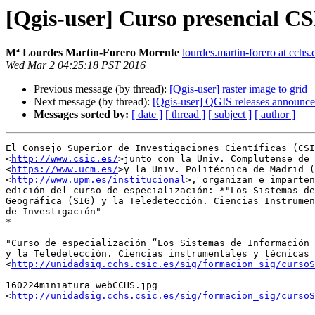
[Qgis-user] Curso presencial C
Mª Lourdes Martín-Forero Morente
lourdes.martin-forero at cchs.c
Wed Mar 2 04:25:18 PST 2016
Previous message (by thread):
[Qgis-user] raster image to grid
Next message (by thread):
[Qgis-user] QGIS releases announc
Messages sorted by:
[ date ]
[ thread ]
[ subject ]
[ author ]
El Consejo Superior de Investigaciones Científicas (CSI
<
http://www.csic.es/
>junto con la Univ. Complutense de 
<
https://www.ucm.es/
>y la Univ. Politécnica de Madrid (
<
http://www.upm.es/institucional
>, organizan e imparten
edición del curso de especialización: *"Los Sistemas de
Geográfica (SIG) y la Teledetección. Ciencias Instrumen
de Investigación"

*

"Curso de especialización “Los Sistemas de Información 
y la Teledetección. Ciencias instrumentales y técnicas 
<
http://unidadsig.cchs.csic.es/sig/formacion_sig/cursoS
160224miniatura_webCCHS.jpg 

<
http://unidadsig.cchs.csic.es/sig/formacion_sig/cursoS