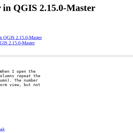
or in QGIS 2.15.0-Master
r in QGIS 2.15.0-Master
 QGIS 2.15.0-Master
When I open the

olumns repeat the

umn). The number

orm view, but not

ak