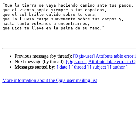
“Que la tierra se vaya haciendo camino ante tus pasos,

que el viento sople siempre a tus espaldas,

que el sol brille cálido sobre tu cara,

que la lluvia caiga suavemente sobre tus campos y,

hasta tanto volvamos a encontrarnos,

que Dios te lleve en la palma de su mano.”

Previous message (by thread):
[Qgis-user] Attribute table erro
Next message (by thread):
[Qgis-user] Attribute table error in
Messages sorted by:
[ date ]
[ thread ]
[ subject ]
[ author ]
More information about the Qgis-user mailing list