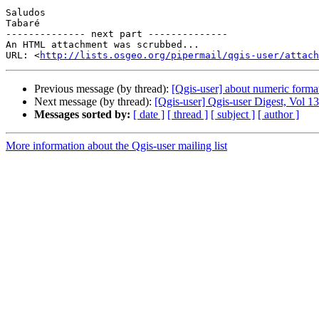
Saludos

Tabaré

-------------- next part --------------

An HTML attachment was scrubbed...

URL: <
http://lists.osgeo.org/pipermail/qgis-user/attac
Previous message (by thread):
[Qgis-user] about numeric forma
Next message (by thread):
[Qgis-user] Qgis-user Digest, Vol 13
Messages sorted by:
[ date ]
[ thread ]
[ subject ]
[ author ]
More information about the Qgis-user mailing list