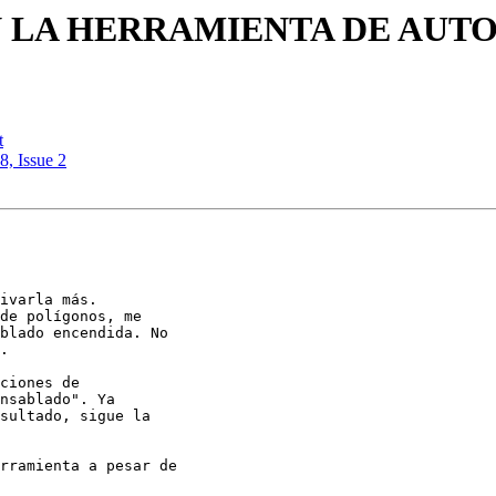
CON LA HERRAMIENTA DE AU
t
8, Issue 2
ivarla más.

de polígonos, me

blado encendida. No

.

ciones de

nsablado". Ya

sultado, sigue la

rramienta a pesar de
