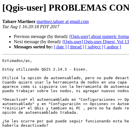
[Qgis-user] PROBLEMAS 
Tabare Martinez
martinez.tabare at gmail.com
Tue Aug 1 16:20:18 PDT 2017
Previous message (by thread):
[Qgis-user] about numeric forma
Next message (by thread):
[Qgis-user] Qgis-user Digest, Vol 13
Messages sorted by:
[ date ]
[ thread ]
[ subject ]
[ author ]
Estimados/as,

Estoy utilizando QGIS 2.14.3 - Essen.

Utilicé la opción de autoensablado, pero no pude desact
Cuando quiero usar la herramienta de nodos en una capa 
aparece como si siguiera con la herramienta de autoensa
puedo trabajar sobre los nodos, ni agregar nuevos nodos
*Desactivé* el autoensamblado en "Configuraciones >> Op
autoensablado" y en "Configuración >> Opciones >> Autoe
*reinicie* el QGis y tambien mi PC , pero no ha dado re
opicón de autoensamblado trabada.

¿Se les ocurre por qué puede seguir funcionando esta he
haberla desactivado?
