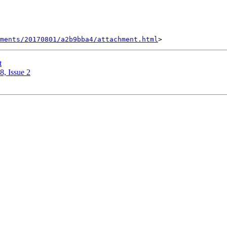
hments/20170801/a2b9bba4/attachment.html
t
8, Issue 2