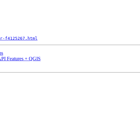
r-f4125267.html
ps
API Features + QGIS