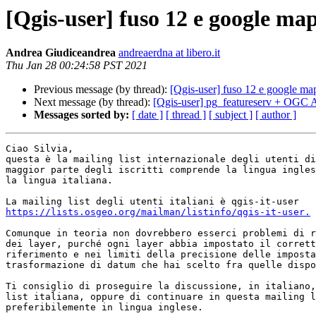
[Qgis-user] fuso 12 e google ma
Andrea Giudiceandrea
andreaerdna at libero.it
Thu Jan 28 00:24:58 PST 2021
Previous message (by thread):
[Qgis-user] fuso 12 e google ma
Next message (by thread):
[Qgis-user] pg_featureserv + OGC 
Messages sorted by:
[ date ]
[ thread ]
[ subject ]
[ author ]
Ciao Silvia,

questa è la mailing list internazionale degli utenti di
maggior parte degli iscritti comprende la lingua ingles
la lingua italiana.

https://lists.osgeo.org/mailman/listinfo/qgis-it-user.
Comunque in teoria non dovrebbero esserci problemi di r
dei layer, purché ogni layer abbia impostato il corrett
riferimento e nei limiti della precisione delle imposta
trasformazione di datum che hai scelto fra quelle dispo
Ti consiglio di proseguire la discussione, in italiano,
list italiana, oppure di continuare in questa mailing l
preferibilemente in lingua inglese.
