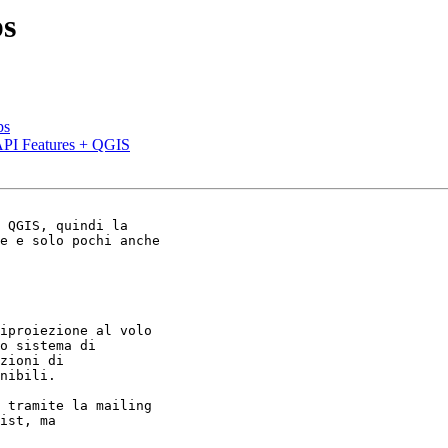
ps
ps
API Features + QGIS
 QGIS, quindi la

e e solo pochi anche

iproiezione al volo

o sistema di

zioni di

nibili.

 tramite la mailing

ist, ma
