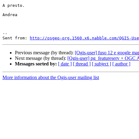
A presto.

Andrea

--

Sent from: 
http://osgeo-org.1560.x6.nabble.com/QGIS-Use
Previous message (by thread):
[Qgis-user] fuso 12 e google ma
Next message (by thread):
[Qgis-user] pg_featureserv + OGC 
Messages sorted by:
[ date ]
[ thread ]
[ subject ]
[ author ]
More information about the Qgis-user mailing list