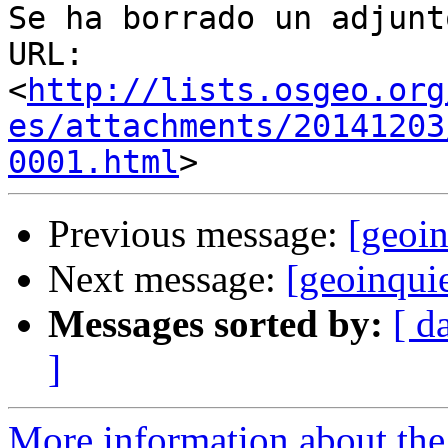
Se ha borrado un adjunt
URL: 
<
http://lists.osgeo.org
es/attachments/20141203
0001.html
Previous message:
[geoi
Next message:
[geoinqui
Messages sorted by:
[ d
]
More information about the 