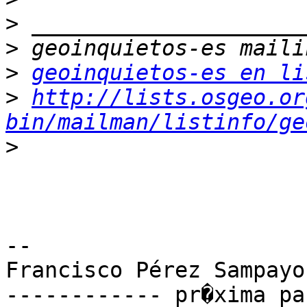
>
>
>
geoinquietos-es en li
>
http://lists.osgeo.or
bin/mailman/listinfo/ge
>
-- 

Francisco Pérez Sampayo

------------ pr�xima pa