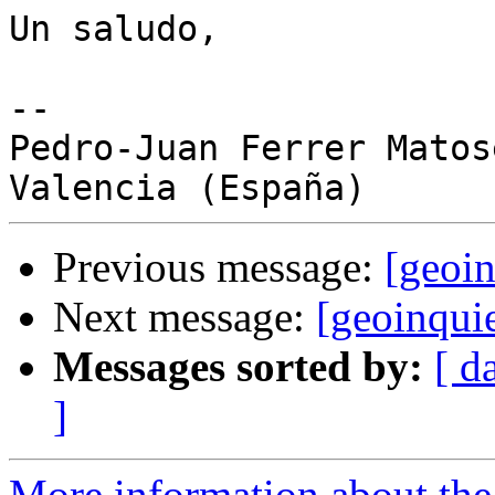
Un saludo,

-- 

Pedro-Juan Ferrer Matose
Previous message:
[geoi
Next message:
[geoinqui
Messages sorted by:
[ d
]
More information about the 