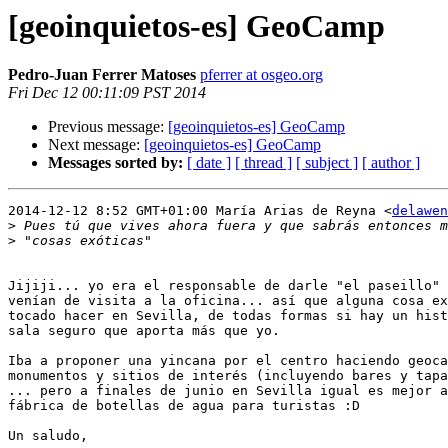
[geoinquietos-es] GeoCamp
Pedro-Juan Ferrer Matoses
pferrer at osgeo.org
Fri Dec 12 00:11:09 PST 2014
Previous message:
[geoinquietos-es] GeoCamp
Next message:
[geoinquietos-es] GeoCamp
Messages sorted by:
[ date ]
[ thread ]
[ subject ]
[ author ]
2014-12-12 8:52 GMT+01:00 María Arias de Reyna <
delawen
>
>
Jijiji... yo era el responsable de darle "el paseillo" 
venían de visita a la oficina... así que alguna cosa ex
tocado hacer en Sevilla, de todas formas si hay un hist
sala seguro que aporta más que yo.

Iba a proponer una yincana por el centro haciendo geoca
monumentos y sitios de interés (incluyendo bares y tapa
... pero a finales de junio en Sevilla igual es mejor a
fábrica de botellas de agua para turistas :D

Un saludo,
